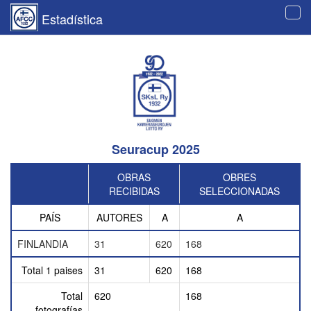
Estadística
Tog
navi
Seuracup 2025
OBRAS
OBRES
RECIBIDAS
SELECCIONADAS
PAÍS
AUTORES
A
A
FINLANDIA
31
620
168
Total 1 paises
31
620
168
Total
620
168
fotografías