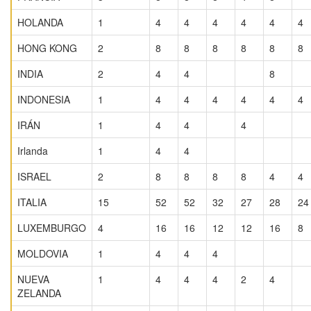
HOLANDA
1
4
4
4
4
4
4
HONG KONG
2
8
8
8
8
8
8
INDIA
2
4
4
8
INDONESIA
1
4
4
4
4
4
4
IRÁN
1
4
4
4
Irlanda
1
4
4
ISRAEL
2
8
8
8
8
4
4
ITALIA
15
52
52
32
27
28
24
LUXEMBURGO
4
16
16
12
12
16
8
MOLDOVIA
1
4
4
4
NUEVA
1
4
4
4
2
4
ZELANDA