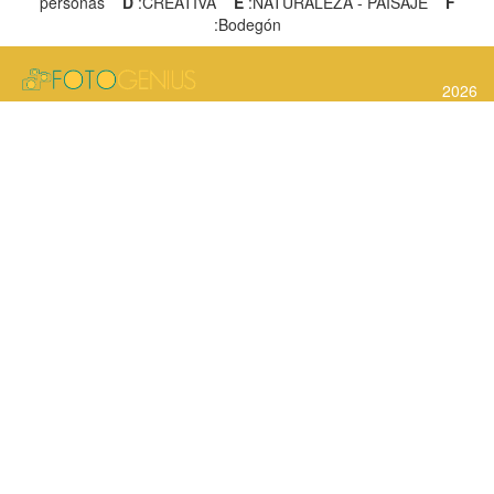
personas
D
:CREATIVA
E
:NATURALEZA - PAISAJE
F
:Bodegón
2026