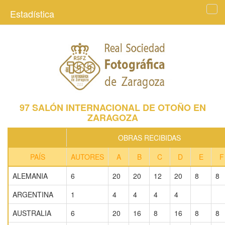
Estadística
Tog
navi
97 SALÓN INTERNACIONAL DE OTOÑO EN
ZARAGOZA
OBRAS RECIBIDAS
PAÍS
AUTORES
A
B
C
D
E
F
ALEMANIA
6
20
20
12
20
8
8
ARGENTINA
1
4
4
4
4
AUSTRALIA
6
20
16
8
16
8
8