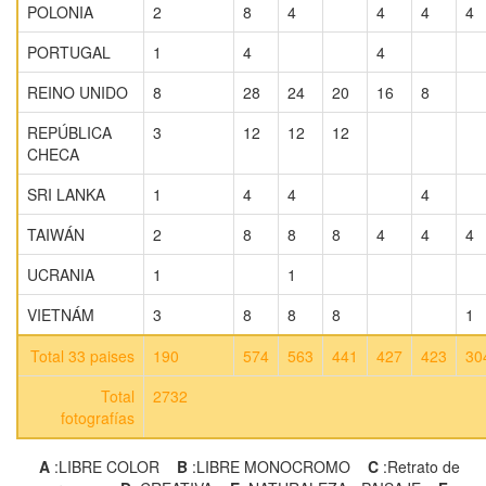
POLONIA
2
8
4
4
4
4
PORTUGAL
1
4
4
REINO UNIDO
8
28
24
20
16
8
REPÚBLICA
3
12
12
12
CHECA
SRI LANKA
1
4
4
4
TAIWÁN
2
8
8
8
4
4
4
UCRANIA
1
1
VIETNÁM
3
8
8
8
1
Total 33 paises
190
574
563
441
427
423
30
Total
2732
fotografías
A
:LIBRE COLOR
B
:LIBRE MONOCROMO
C
:Retrato de