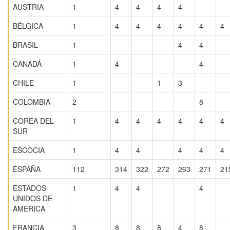
AUSTRIA
1
4
4
4
4
BÉLGICA
1
4
4
4
4
4
4
BRASIL
1
4
4
CANADÁ
1
4
4
CHILE
1
1
3
COLOMBIA
2
8
COREA DEL
1
4
4
4
4
4
4
SUR
ESCOCIA
1
4
4
4
4
4
ESPAÑA
112
314
322
272
263
271
21
ESTADOS
1
4
4
4
UNIDOS DE
AMERICA
FRANCIA
3
8
8
8
4
8