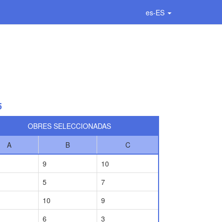
es-ES
5
OBRES SELECCIONADAS
A
B
C
9
10
5
7
10
9
6
3