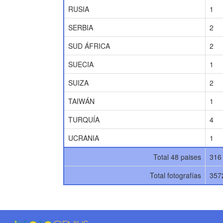
RUSIA
1
SERBIA
2
SUD ÁFRICA
2
SUECIA
1
SUIZA
2
TAIWÁN
1
TURQUÍA
4
UCRANIA
1
Total 48 paises
316
Total fotografías
357