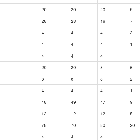
20
20
20
5
28
28
16
7
4
4
4
2
4
4
4
1
4
4
4
20
20
8
6
8
8
8
2
4
4
4
1
48
49
47
9
12
12
12
5
78
70
80
20
4
4
4