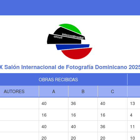
X Salón Internacional de Fotografía Dominicano 202
OBRAS RECIBIDAS
AUTORES
A
B
C
40
36
40
13
16
16
16
4
40
40
36
11
20
20
20
10