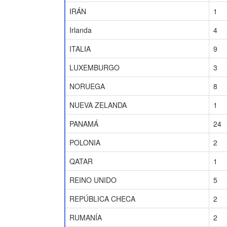
IRÁN
1
Irlanda
4
ITALIA
9
LUXEMBURGO
3
NORUEGA
8
NUEVA ZELANDA
1
PANAMÁ
24
POLONIA
2
QATAR
1
REINO UNIDO
5
REPÚBLICA CHECA
2
RUMANÍA
2