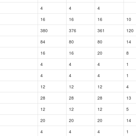
4
4
4
16
16
16
10
380
376
361
120
84
80
80
14
16
16
20
8
4
4
4
1
4
4
4
1
12
12
12
4
28
28
28
13
12
12
12
5
20
20
20
14
4
4
4
1