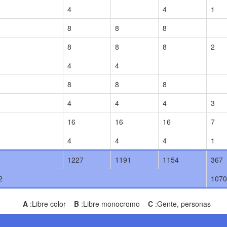
4
4
1
8
8
8
8
8
8
2
4
4
8
8
8
4
4
4
3
16
16
16
7
4
4
4
1
1227
1191
1154
367
2
1070
A
:Libre color
B
:Libre monocromo
C
:Gente, personas