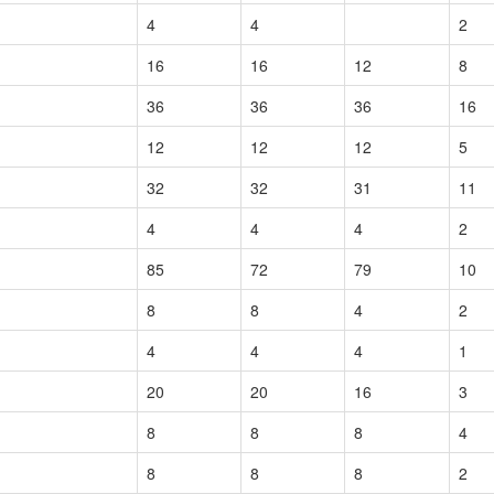
4
4
2
16
16
12
8
36
36
36
16
12
12
12
5
32
32
31
11
4
4
4
2
85
72
79
10
8
8
4
2
4
4
4
1
20
20
16
3
8
8
8
4
8
8
8
2