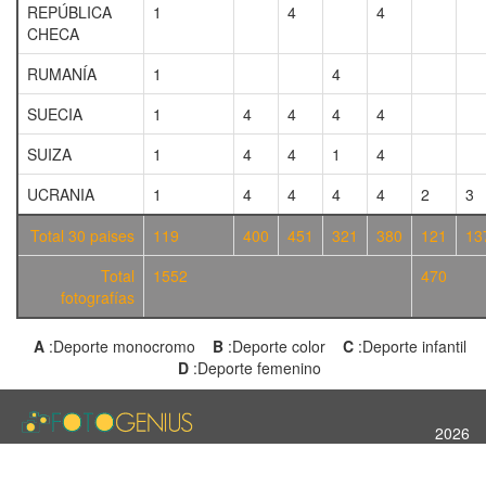
REPÚBLICA
1
4
4
CHECA
RUMANÍA
1
4
SUECIA
1
4
4
4
4
SUIZA
1
4
4
1
4
UCRANIA
1
4
4
4
4
2
3
Total 30 paises
119
400
451
321
380
121
13
Total
1552
470
fotografías
A
:Deporte monocromo
B
:Deporte color
C
:Deporte infantil
D
:Deporte femenino
2026