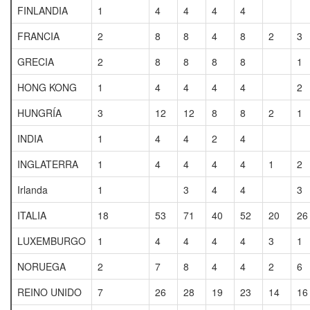
FINLANDIA
1
4
4
4
4
FRANCIA
2
8
8
4
8
2
3
GRECIA
2
8
8
8
8
1
HONG KONG
1
4
4
4
4
2
HUNGRÍA
3
12
12
8
8
2
1
INDIA
1
4
4
2
4
INGLATERRA
1
4
4
4
4
1
2
Irlanda
1
3
4
4
3
ITALIA
18
53
71
40
52
20
26
LUXEMBURGO
1
4
4
4
4
3
1
NORUEGA
2
7
8
4
4
2
6
REINO UNIDO
7
26
28
19
23
14
16