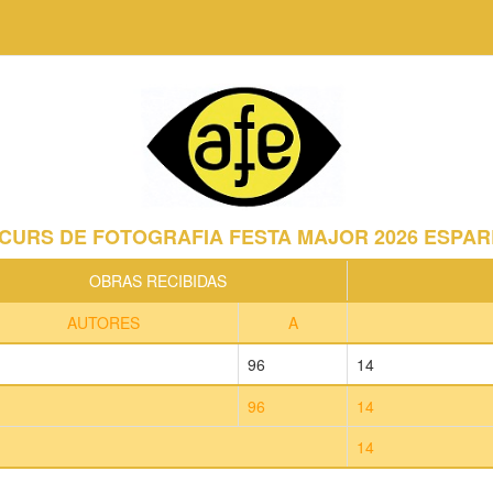
NCURS DE FOTOGRAFIA FESTA MAJOR 2026 ESPA
OBRAS RECIBIDAS
AUTORES
A
96
14
96
14
14