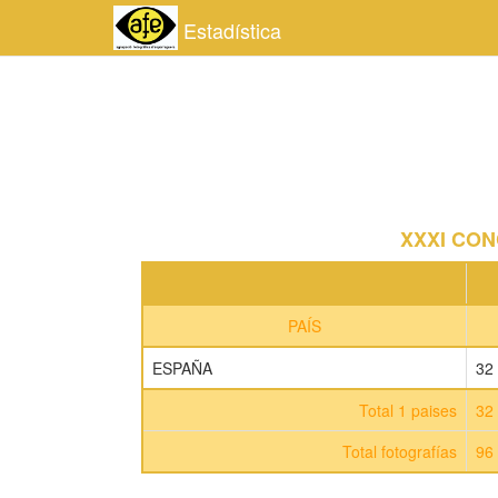
Estadística
XXXI CO
PAÍS
ESPAÑA
32
Total 1 paises
32
Total fotografías
96