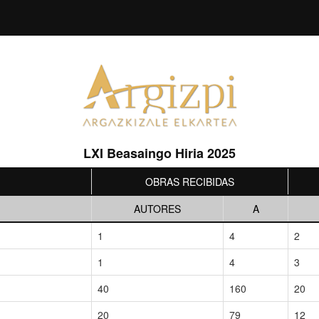
LXI Beasaingo Hiria 2025
OBRAS RECIBIDAS
AUTORES
A
1
4
2
1
4
3
40
160
20
20
79
12