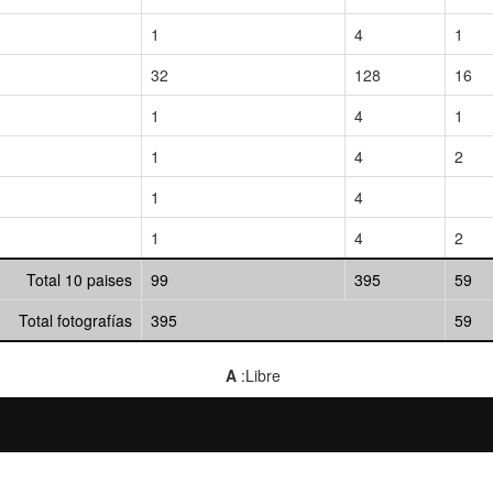
1
4
1
32
128
16
1
4
1
1
4
2
1
4
1
4
2
Total 10 paises
99
395
59
Total fotografías
395
59
A
:Libre