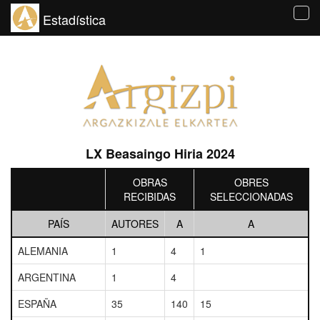
Estadística
Tog
navi
LX Beasaingo Hiria 2024
OBRAS
OBRES
RECIBIDAS
SELECCIONADAS
PAÍS
AUTORES
A
A
ALEMANIA
1
4
1
ARGENTINA
1
4
ESPAÑA
35
140
15