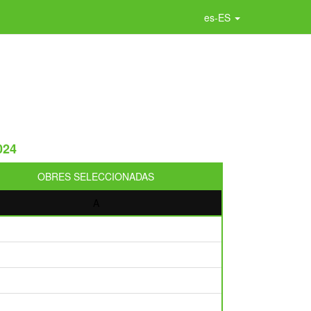
es-ES
024
OBRES SELECCIONADAS
A