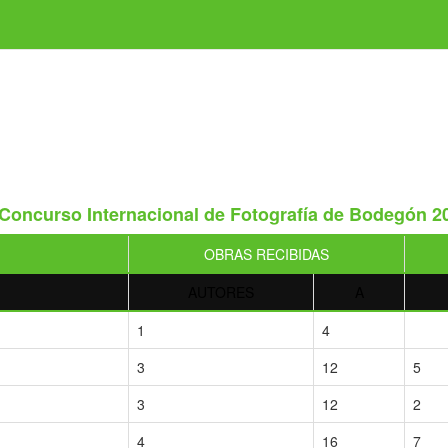
 Concurso Internacional de Fotografía de Bodegón 2
OBRAS RECIBIDAS
AUTORES
A
1
4
3
12
5
3
12
2
4
16
7