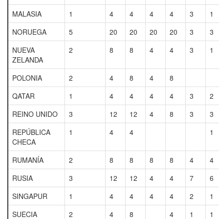
MALASIA
1
4
4
4
4
3
1
NORUEGA
5
20
20
20
20
3
3
NUEVA
2
8
8
4
4
3
1
ZELANDA
POLONIA
2
4
8
4
8
QATAR
1
4
4
4
4
3
2
REINO UNIDO
3
12
12
4
8
3
3
REPÚBLICA
1
4
4
1
CHECA
RUMANÍA
2
8
8
8
8
4
4
RUSIA
3
12
12
4
4
7
6
SINGAPUR
1
4
4
4
4
2
1
SUECIA
2
4
8
4
1
1