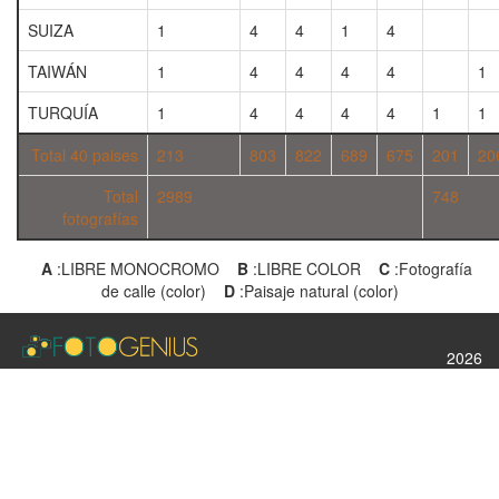
SUIZA
1
4
4
1
4
TAIWÁN
1
4
4
4
4
1
TURQUÍA
1
4
4
4
4
1
1
Total 40 paises
213
803
822
689
675
201
20
Total
2989
748
fotografías
A
:LIBRE MONOCROMO
B
:LIBRE COLOR
C
:Fotografía
de calle (color)
D
:Paisaje natural (color)
2026