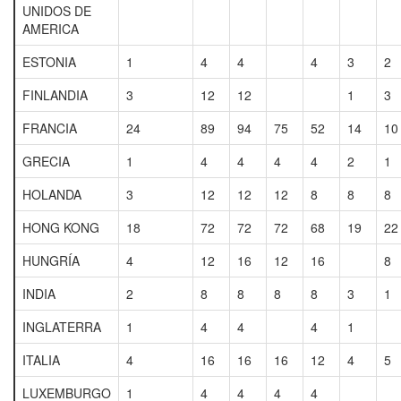
UNIDOS DE
AMERICA
ESTONIA
1
4
4
4
3
2
FINLANDIA
3
12
12
1
3
FRANCIA
24
89
94
75
52
14
10
GRECIA
1
4
4
4
4
2
1
HOLANDA
3
12
12
12
8
8
8
HONG KONG
18
72
72
72
68
19
22
HUNGRÍA
4
12
16
12
16
8
INDIA
2
8
8
8
8
3
1
INGLATERRA
1
4
4
4
1
ITALIA
4
16
16
16
12
4
5
LUXEMBURGO
1
4
4
4
4