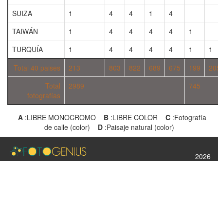
SUIZA
1
4
4
1
4
TAIWÁN
1
4
4
4
4
1
TURQUÍA
1
4
4
4
4
1
1
Total 40 paises
213
803
822
689
675
199
20
Total
2989
745
fotografías
A
:LIBRE MONOCROMO
B
:LIBRE COLOR
C
:Fotografía
de calle (color)
D
:Paisaje natural (color)
2026