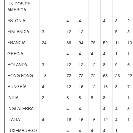
UNIDOS DE
AMERICA
ESTONIA
1
4
4
4
3
2
FINLANDIA
3
12
12
5
5
FRANCIA
24
89
94
75
52
11
10
GRECIA
1
4
4
4
4
1
1
HOLANDA
3
12
12
12
8
9
6
HONG KONG
18
72
72
72
68
26
22
HUNGRÍA
4
12
16
12
16
3
7
INDIA
2
8
8
8
8
1
INGLATERRA
1
4
4
4
4
3
ITALIA
4
16
16
16
12
4
1
LUXEMBURGO
1
4
4
4
4
1