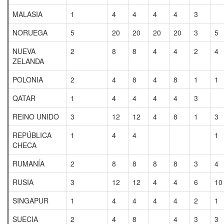
MALASIA
1
4
4
4
4
3
NORUEGA
5
20
20
20
20
3
5
NUEVA
2
8
8
4
4
2
4
ZELANDA
POLONIA
2
4
8
4
8
1
1
QATAR
1
4
4
4
4
3
REINO UNIDO
3
12
12
4
8
1
3
REPÚBLICA
1
4
4
1
CHECA
RUMANÍA
2
8
8
8
8
3
4
RUSIA
3
12
12
4
4
6
10
SINGAPUR
1
4
4
4
4
2
1
SUECIA
2
4
8
4
3
3