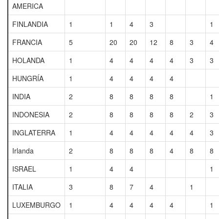
AMERICA
FINLANDIA
1
1
4
3
1
FRANCIA
5
20
20
12
8
3
4
HOLANDA
1
4
4
4
4
3
3
HUNGRÍA
1
4
4
4
4
INDIA
2
8
8
8
8
1
INDONESIA
2
8
8
8
8
2
3
INGLATERRA
1
4
4
4
4
4
3
Irlanda
2
8
8
8
4
8
8
ISRAEL
1
4
4
1
ITALIA
3
8
7
4
1
LUXEMBURGO
1
4
4
4
4
1