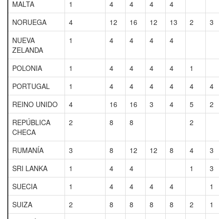
MALTA
1
4
4
4
4
NORUEGA
4
12
16
12
13
2
3
NUEVA
1
4
4
4
4
ZELANDA
POLONIA
1
4
4
4
4
1
PORTUGAL
1
4
4
4
4
4
4
REINO UNIDO
4
16
16
3
4
5
2
REPÚBLICA
2
8
8
2
CHECA
RUMANÍA
3
8
12
12
8
4
3
SRI LANKA
1
4
4
1
3
SUECIA
1
4
4
4
4
1
SUIZA
2
8
8
8
8
2
1