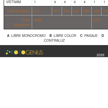
VIETNÁM
1
4
4
4
4
1
1
Total 38 paises
141
507
540
431
388
128
13
Total
1866
472
fotografías
A
:LIBRE MONOCROMO
B
:LIBRE COLOR
C
:PAISAJE
D
:CONTRALUZ
2026