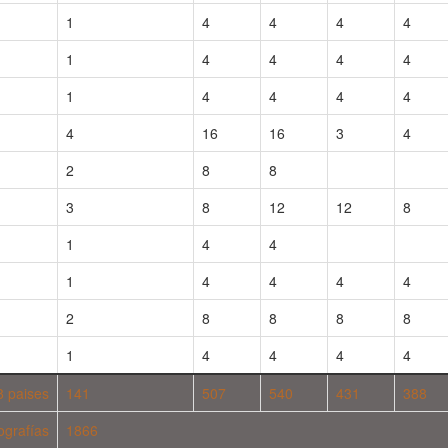
1
4
4
4
4
1
4
4
4
4
1
4
4
4
4
4
16
16
3
4
2
8
8
3
8
12
12
8
1
4
4
1
4
4
4
4
2
8
8
8
8
1
4
4
4
4
8 paises
141
507
540
431
388
tografías
1866