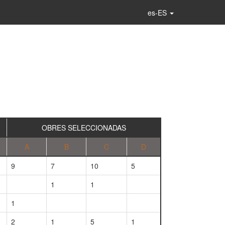
es-ES
OBRES SELECCIONADAS
A
B
C
D
9
7
10
5
1
1
1
2
1
5
1