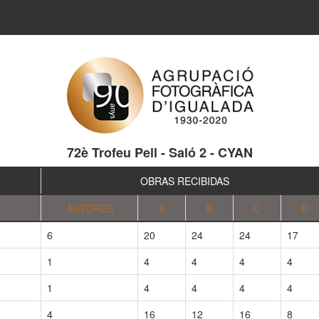
72è Trofeu Pell - Saló 2 - CYAN
OBRAS RECIBIDAS
AUTORES
A
B
C
D
6
20
24
24
17
1
4
4
4
4
1
4
4
4
4
4
16
12
16
8