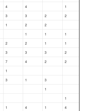
4
4
1
3
3
2
2
1
2
2
1
1
1
2
2
1
1
3
3
3
2
7
4
2
2
1
3
1
3
1
1
1
4
1
4