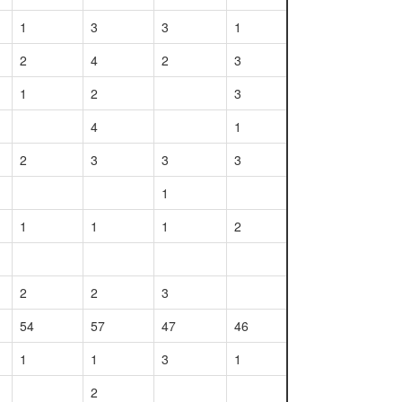
1
3
3
1
2
4
2
3
1
2
3
4
1
2
3
3
3
1
1
1
1
2
2
2
3
54
57
47
46
1
1
3
1
2