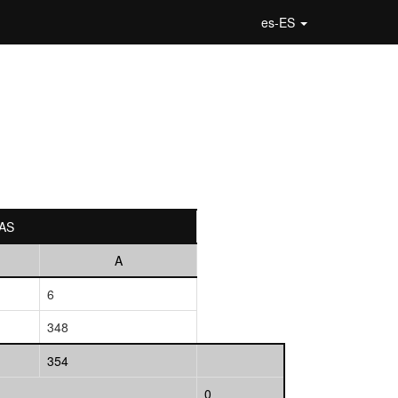
es-ES
AS
A
6
348
354
0