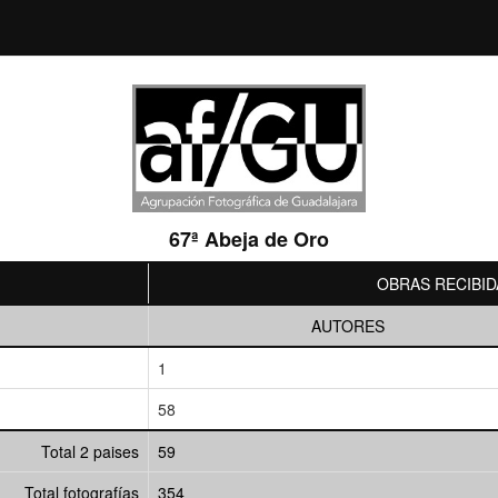
67ª Abeja de Oro
OBRAS RECIBID
AUTORES
1
58
Total 2 paises
59
Total fotografías
354