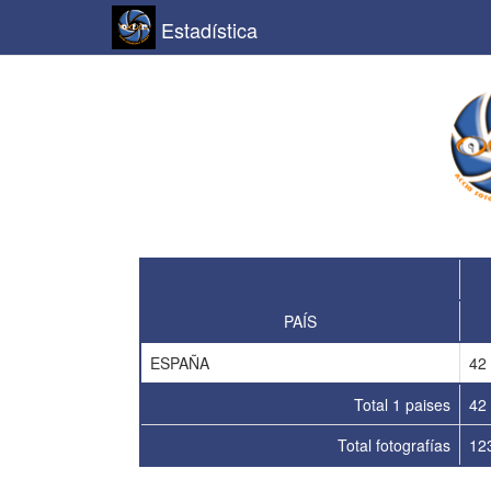
Estadística
PAÍS
ESPAÑA
42
Total 1 paises
42
Total fotografías
12