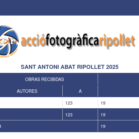
SANT ANTONI ABAT RIPOLLET 2025
OBRAS RECIBIDAS
AUTORES
A
123
19
123
19
3
19