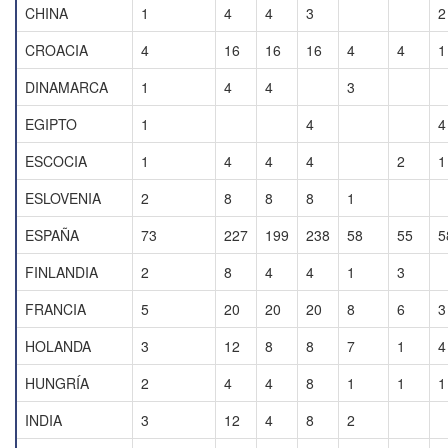
CHINA
1
4
4
3
2
CROACIA
4
16
16
16
4
4
1
DINAMARCA
1
4
4
3
EGIPTO
1
4
4
ESCOCIA
1
4
4
4
2
1
ESLOVENIA
2
8
8
8
1
ESPAÑA
73
227
199
238
58
55
5
FINLANDIA
2
8
4
4
1
3
FRANCIA
5
20
20
20
8
6
3
HOLANDA
3
12
8
8
7
1
4
HUNGRÍA
2
4
4
8
1
1
1
INDIA
3
12
4
8
2