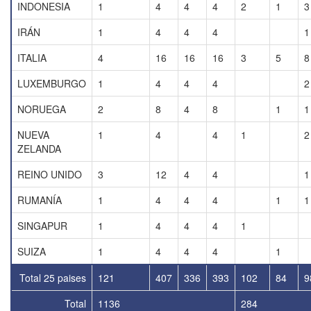
INDONESIA
1
4
4
4
2
1
3
IRÁN
1
4
4
4
1
ITALIA
4
16
16
16
3
5
8
LUXEMBURGO
1
4
4
4
2
NORUEGA
2
8
4
8
1
1
NUEVA
1
4
4
1
2
ZELANDA
REINO UNIDO
3
12
4
4
1
RUMANÍA
1
4
4
4
1
1
SINGAPUR
1
4
4
4
1
SUIZA
1
4
4
4
1
Total 25 paises
121
407
336
393
102
84
9
Total
1136
284