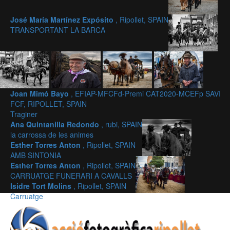
José María Martínez Expósito
, Ripollet, SPAIN
TRANSPORTANT LA BARCA
Joan Mimó Bayo
, EFIAP-MFCFd-Premi CAT2020-MCEFp SAVI
FCF, RIPOLLET, SPAIN
Traginer
Ana Quintanilla Redondo
, rubi, SPAIN
la carrossa de les animes
Esther Torres Anton
, Ripollet, SPAIN
AMB SINTONIA
Esther Torres Anton
, Ripollet, SPAIN
CARRUATGE FUNERARI A CAVALLS
Isidre Tort Molins
, Ripollet, SPAIN
Carruatge