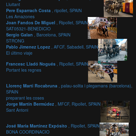
Lluitant
Pere Esparrach Costa
, ripollet, SPAIN
Les Amazones
Joan Fandos De Miguel
, Ripollet, SPAIN
SAT05321-BENEDICIO
Sergio Galan
, Barcelona, SPAIN
STRONG
Pablo Jimenez Lopez
, AFCF, Sabadell, SPAIN
El último viaje
Francesc Lladó Nogués
, Ripollet, SPAIN
Portant les regnes
Llorenç Marti Rocabruna
, palau-solita i plegamans (barcelona),
SPAIN
preparant les coses
Jorge Martín Bermúdez
, MFCF, Ripollet, SPAIN
Sant Antoni
José María Martínez Expósito
, Ripollet, SPAIN
BONA COORDINACIO