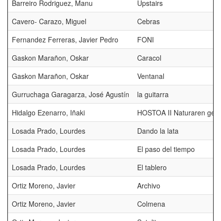
Barreiro Rodriguez, Manu
Upstairs
Cavero- Carazo, Miguel
Cebras
Fernandez Ferreras, Javier Pedro
FONI
Gaskon Marañon, Oskar
Caracol
Gaskon Marañon, Oskar
Ventanal
Gurruchaga Garagarza, José Agustín
la guitarra
Hidalgo Ezenarro, Iñaki
HOSTOA II Naturaren geo
Losada Prado, Lourdes
Dando la lata
Losada Prado, Lourdes
El paso del tiempo
Losada Prado, Lourdes
El tablero
Ortiz Moreno, Javier
Archivo
Ortiz Moreno, Javier
Colmena