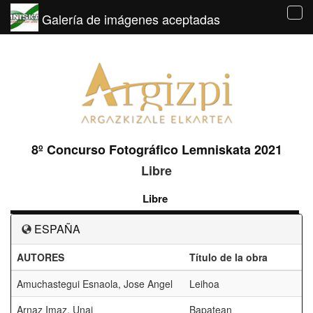
Galería de imágenes aceptadas
Tog
navi
8º Concurso Fotográfico Lemniskata 2021
Libre
Libre
ESPAÑA
AUTORES
Título de la obra
Amuchastegui Esnaola, Jose Angel
Leihoa
Arnaz Imaz, Unai
Bapatean