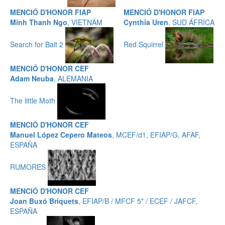
MENCIÓ D'HONOR FIAP
MENCIÓ D'HONOR FIAP
Minh Thanh Ngo
, VIETNÁM
Cynthia Uren
, SUD ÁFRICA
Search for Bait 2
Red Squirrel
MENCIÓ D'HONOR CEF
Adam Neuba
, ALEMANIA
The little Moth
MENCIÓ D'HONOR CEF
Manuel López Cepero Mateos
, MCEF/d1, EFIAP/G, AFAF,
ESPAÑA
RUMORES
MENCIÓ D'HONOR CEF
Joan Buxó Briquets
, EFIAP/B / MFCF 5* / ECEF / JAFCF,
ESPAÑA