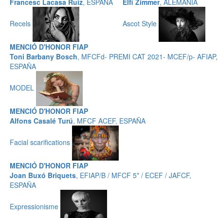
Francesc Lacasa Ruiz
, ESPAÑA
Elfi Zimmer
, ALEMANIA
Recels
Ascot Style
MENCIÓ D'HONOR FIAP
Toni Barbany Bosch
, MFCFd- PREMI CAT 2021- MCEF/p- AFIAP,
ESPAÑA
MODEL
MENCIÓ D'HONOR FIAP
Alfons Casalé Turú
, MFCF ACEF, ESPAÑA
Facial scarifications
MENCIÓ D'HONOR FIAP
Joan Buxó Briquets
, EFIAP/B / MFCF 5* / ECEF / JAFCF,
ESPAÑA
Expressionisme