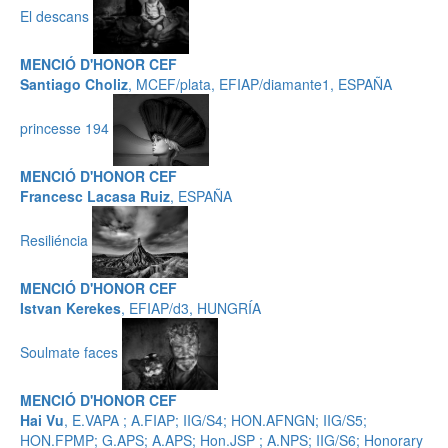
El descans
MENCIÓ D'HONOR CEF
Santiago Choliz
, MCEF/plata, EFIAP/diamante1, ESPAÑA
princesse 194
MENCIÓ D'HONOR CEF
Francesc Lacasa Ruiz
, ESPAÑA
Resiliéncia
MENCIÓ D'HONOR CEF
Istvan Kerekes
, EFIAP/d3, HUNGRÍA
Soulmate faces
MENCIÓ D'HONOR CEF
Hai Vu
, E.VAPA ; A.FIAP; IIG/S4; HON.AFNGN; IIG/S5;
HON.FPMP; G.APS; A.APS; Hon.JSP ; A.NPS; IIG/S6; Honorary