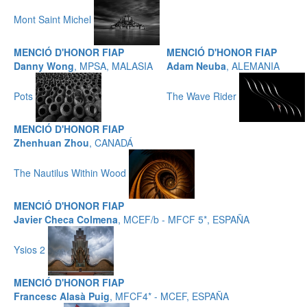
Mont Saint Michel
MENCIÓ D'HONOR FIAP
MENCIÓ D'HONOR FIAP
Danny Wong
, MPSA, MALASIA
Adam Neuba
, ALEMANIA
Pots
The Wave Rider
MENCIÓ D'HONOR FIAP
Zhenhuan Zhou
, CANADÁ
The Nautilus Within Wood
MENCIÓ D'HONOR FIAP
Javier Checa Colmena
, MCEF/b - MFCF 5*, ESPAÑA
Ysios 2
MENCIÓ D'HONOR FIAP
Francesc Alasà Puig
, MFCF4* - MCEF, ESPAÑA