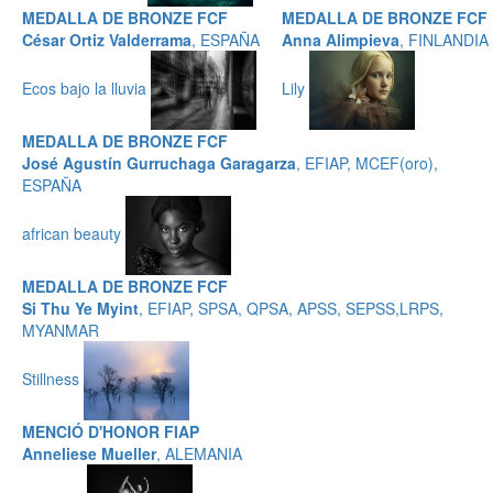
MEDALLA DE BRONZE FCF
MEDALLA DE BRONZE FCF
César Ortiz Valderrama
, ESPAÑA
Anna Alimpieva
, FINLANDIA
Ecos bajo la lluvia
Lily
MEDALLA DE BRONZE FCF
José Agustín Gurruchaga Garagarza
, EFIAP, MCEF(oro),
ESPAÑA
african beauty
MEDALLA DE BRONZE FCF
Si Thu Ye Myint
, EFIAP, SPSA, QPSA, APSS, SEPSS,LRPS,
MYANMAR
Stillness
MENCIÓ D'HONOR FIAP
Anneliese Mueller
, ALEMANIA