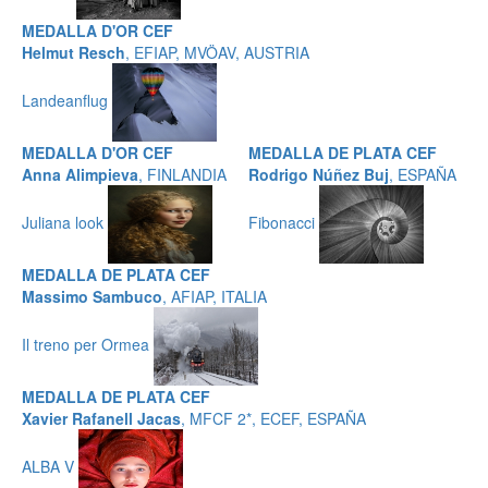
MEDALLA D'OR CEF
Helmut Resch
, EFIAP, MVÖAV, AUSTRIA
Landeanflug
MEDALLA D'OR CEF
MEDALLA DE PLATA CEF
Anna Alimpieva
, FINLANDIA
Rodrigo Núñez Buj
, ESPAÑA
Juliana look
Fibonacci
MEDALLA DE PLATA CEF
Massimo Sambuco
, AFIAP, ITALIA
Il treno per Ormea
MEDALLA DE PLATA CEF
Xavier Rafanell Jacas
, MFCF 2*, ECEF, ESPAÑA
ALBA V