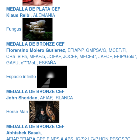
MEDALLA DE PLATA CEF
Klaus Reibl
, ALEMANIA
Fungus
MEDALLA DE BRONZE CEF
Florentino Molero Gutierrez
, EFIAP/P, GMPSA/G, MCEF/Pl,
CR5_VIP5, MFAF/b, JOFAF, JOCEF, MFCF4*, JAFCF, EFIP/Gold*,
GAPU, c***MoL, ESPAÑA
Espacio infinito
MEDALLA DE BRONZE CEF
John Sheridan
, AFIAP, IRLANDA
Horse Man
MEDALLA DE BRONZE CEF
Abhishek Basak
,
AFIAP,EFIAP,A.CPE,E.NPS,A.APS,IIG/S2,IIG/P,HON.PESGSPC,