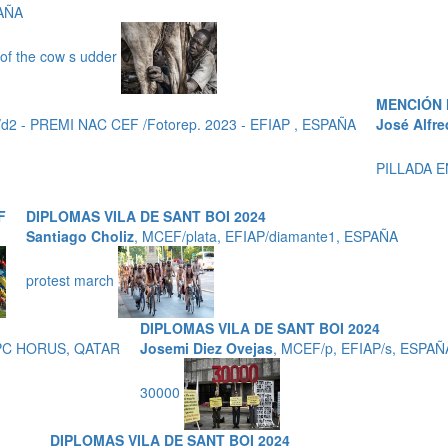
PAÑA
t of the cow s udder
MENCIÓN 
d2 - PREMI NAC CEF /Fotorep. 2023 - EFIAP , ESPAÑA
José Alfre
PILLADA 
F
DIPLOMAS VILA DE SANT BOI 2024
Santiago Choliz
, MCEF/plata, EFIAP/diamante1, ESPAÑA
protest march
DIPLOMAS VILA DE SANT BOI 2024
IPC HORUS, QATAR
Josemi Diez Ovejas
, MCEF/p, EFIAP/s, ESPAÑ
30000
DIPLOMAS VILA DE SANT BOI 2024