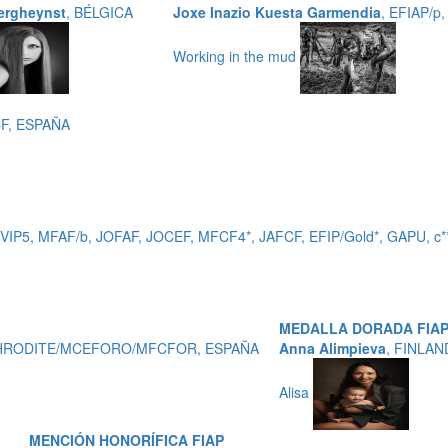
ergheynst
, BÉLGICA
Joxe Inazio Kuesta Garmendia
, EFIAP/p
Working in the mud
CF, ESPAÑA
VIP5, MFAF/b, JOFAF, JOCEF, MFCF4*, JAFCF, EFIP/Gold*, GAPU, c
MEDALLA DORADA FIA
2,APHRODITE/MCEFORO/MFCFOR, ESPAÑA
Anna Alimpieva
, FINLAN
Alisa
MENCIÓN HONORÍFICA FIAP