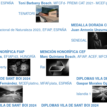
, ESPAÑA
Toni Barbany Bosch
, MFCFd- PREMI CAT 2021- MCEF/
TENATORI
MEDALLA DORADA C
cional de Naturaleza 2023, EFIAP, ESPAÑA
Juan Antonio Unzurr
SENEGAL
NORÍFICA FIAP
MENCIÓN HONORÍFICA CEF
es
, EFIAP/d3, HUNGRÍA
Marc Quintana Bosch
, AFIAP, ACEF, MFC
verty
Rai
DE SANT BOI 2024
DIPLOMAS VILA DE
Fernández
, MCEFplatino, MFAFplata, ESPAÑA
Gaspar Morales Og
Islandia 1
ILA DE SANT BOI 2024
DIPLOMAS VILA DE SANT BOI 2024