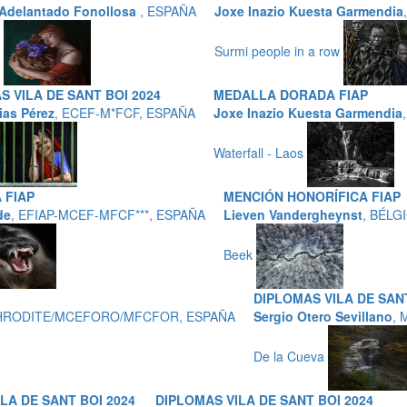
 Adelantado Fonollosa
, ESPAÑA
Joxe Inazio Kuesta Garmendia
e
Surmi people in a row
S VILA DE SANT BOI 2024
MEDALLA DORADA FIAP
ias Pérez
, ECEF-M*FCF, ESPAÑA
Joxe Inazio Kuesta Garmendia
Waterfall - Laos
 FIAP
MENCIÓN HONORÍFICA FIAP
de
, EFIAP-MCEF-MFCF***, ESPAÑA
Lieven Vandergheynst
, BÉLG
Beek
DIPLOMAS VILA DE SANT
2,APHRODITE/MCEFORO/MFCFOR, ESPAÑA
Sergio Otero Sevillano
, 
De la Cueva
LA DE SANT BOI 2024
DIPLOMAS VILA DE SANT BOI 2024