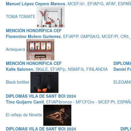
Manuel López Cepero Mateos
, MCEF/d1, EFIAP/G, AFAF, ESPA
TOMA TOMATE
MENCIÓN HONORÍFICA CEF
Florentino Molero Gutierrez
, EFIAP/P, GMPSA/G, MCEF/Pl, CR5_
Antequera
MENCIÓN HONORÍFICA CEF
DIPLOMA
Kalle Salonen
, SKsLE, EFIAP/p, NSMiF/b, FINLANDIA
Daniel F
Black bottles
ELEGAN
DIPLOMAS VILA DE SANT BOI 2024
Tino Guijarro Carril
, EFIAP/bronce - MFCFOro - MCEF/Pt, ESPAÑ
El reflejo de Ninette
DIPLOMAS VILA DE SANT BOI 2024
DIPL