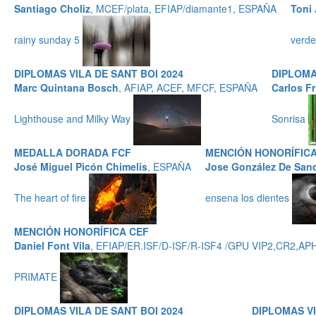
Santiago Choliz
, MCEF/plata, EFIAP/diamante1, ESPAÑA
Toni
rainy sunday 5
verd
DIPLOMAS VILA DE SANT BOI 2024
DIPLOMA
Marc Quintana Bosch
, AFIAP, ACEF, MFCF, ESPAÑA
Carlos Fr
Lighthouse and Milky Way
Sonrisa
MEDALLA DORADA FCF
MENCIÓN HONORÍFICA
José Miguel Picón Chimelis
, ESPAÑA
Jose González De San
The heart of fire
ensena los dientes
MENCIÓN HONORÍFICA CEF
Daniel Font Vila
, EFIAP/ER.ISF/D-ISF/R-ISF4 /GPU VIP2,CR
PRIMATE
DIPLOMAS VILA DE SANT BOI 2024
DIPLOMAS VI