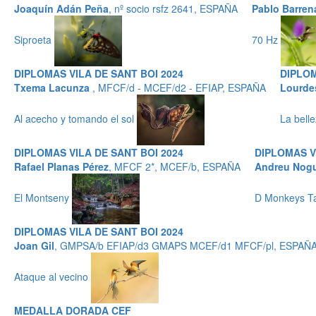
Joaquín Adán Peña
, nº socio rsfz 2641, ESPAÑA
Pablo Barren
Siproeta
70 Hz
DIPLOMAS VILA DE SANT BOI 2024
DIPLOM
Txema Lacunza
, MFCF/d - MCEF/d2 - EFIAP, ESPAÑA
Lourde
Al acecho y tomando el sol
La belle
DIPLOMAS VILA DE SANT BOI 2024
DIPLOMAS V
Rafael Planas Pérez
, MFCF 2*, MCEF/b, ESPAÑA
Andreu Nogu
El Montseny
D Monkeys T
DIPLOMAS VILA DE SANT BOI 2024
Joan Gil
, GMPSA/b EFIAP/d3 GMAPS MCEF/d1 MFCF/pl, ESPAÑ
Ataque al vecino
MEDALLA DORADA CEF