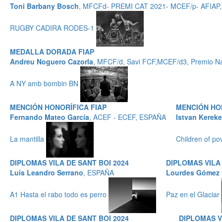
Toni Barbany Bosch
, MFCFd- PREMI CAT 2021- MCEF/p- AFIAP
RUGBY CADIRA RODES-1
MEDALLA DORADA FIAP
Andreu Noguero Cazorla
, MFCF/d, Savi FCF,MCEF/d3, Premio Na
A NY amb bombin BN
MENCIÓN HONORÍFICA FIAP
MENCIÓN HO
Fernando Mateo García
, ACEF - ECEF, ESPAÑA
Istvan Kerek
La mantilla
Children of po
DIPLOMAS VILA DE SANT BOI 2024
DIPLOMAS VILA 
Luis Leandro Serrano
, ESPAÑA
Lourdes Gómez 
A1 Hasta el rabo todo es perro
Paz en el Glaciar
DIPLOMAS VILA DE SANT BOI 2024
DIPLOMAS V