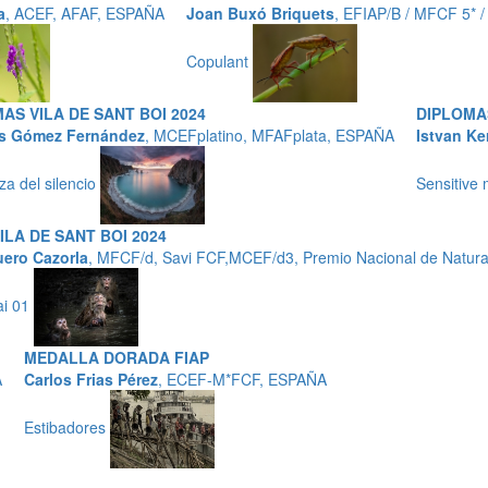
a
, ACEF, AFAF, ESPAÑA
Joan Buxó Briquets
, EFIAP/B / MFCF 5* 
Copulant
AS VILA DE SANT BOI 2024
DIPLOMAS
s Gómez Fernández
, MCEFplatino, MFAFplata, ESPAÑA
Istvan Ke
za del silencio
Sensitive
ILA DE SANT BOI 2024
ero Cazorla
, MFCF/d, Savi FCF,MCEF/d3, Premio Nacional de Natur
ai 01
MEDALLA DORADA FIAP
A
Carlos Frias Pérez
, ECEF-M*FCF, ESPAÑA
Estibadores