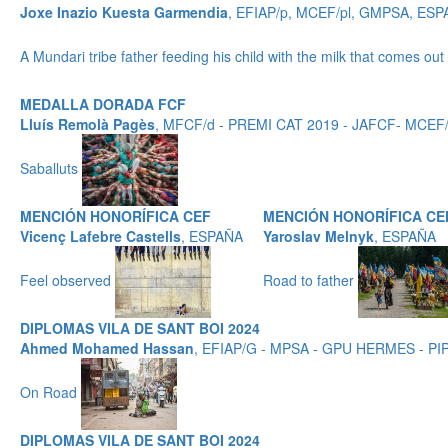
Joxe Inazio Kuesta Garmendia
, EFIAP/p, MCEF/pl, GMPSA, ES
A Mundari tribe father feeding his child with the milk that comes ou
MEDALLA DORADA FCF
Lluís Remolà Pagès
, MFCF/d - PREMI CAT 2019 - JAFCF- MCEF/
Saballuts
MENCIÓN HONORÍFICA CEF
MENCIÓN HONORÍFICA CE
Vicenç Lafebre Castells
, ESPAÑA
Yaroslav Melnyk
, ESPAÑA
Feel observed
Road to father
DIPLOMAS VILA DE SANT BOI 2024
Ahmed Mohamed Hassan
, EFIAP/G - MPSA - GPU HERMES - P
On Road
DIPLOMAS VILA DE SANT BOI 2024