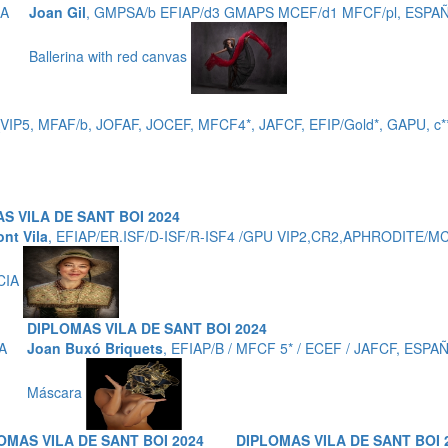
ÑA
Joan Gil
, GMPSA/b EFIAP/d3 GMAPS MCEF/d1 MFCF/pl, ESPA
Ballerina with red canvas
VIP5, MFAF/b, JOFAF, JOCEF, MFCF4*, JAFCF, EFIP/Gold*, GAPU, c
S VILA DE SANT BOI 2024
ont Vila
, EFIAP/ER.ISF/D-ISF/R-ISF4 /GPU VIP2,CR2,APHRODITE
CIA
DIPLOMAS VILA DE SANT BOI 2024
A
Joan Buxó Briquets
, EFIAP/B / MFCF 5* / ECEF / JAFCF, ESPA
Máscara
OMAS VILA DE SANT BOI 2024
DIPLOMAS VILA DE SANT BOI 