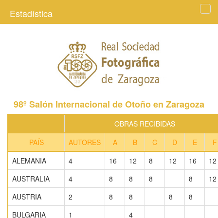
Estadística
Tog
navi
98º Salón Internacional de Otoño en Zaragoza
OBRAS RECIBIDAS
PAÍS
AUTORES
A
B
C
D
E
F
ALEMANIA
4
16
12
8
12
16
12
AUSTRALIA
4
8
8
8
8
12
AUSTRIA
2
8
8
8
8
BULGARIA
1
4