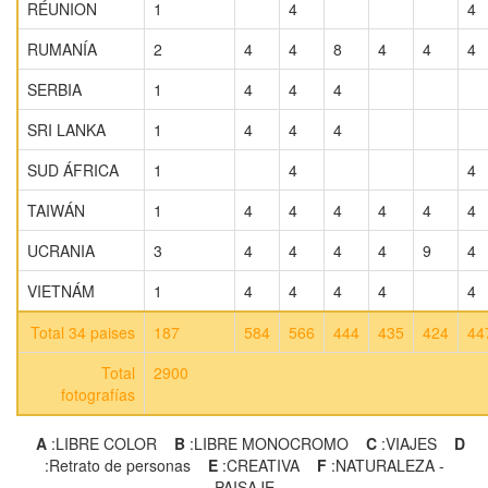
RÉUNION
1
4
4
RUMANÍA
2
4
4
8
4
4
4
SERBIA
1
4
4
4
SRI LANKA
1
4
4
4
SUD ÁFRICA
1
4
4
TAIWÁN
1
4
4
4
4
4
4
UCRANIA
3
4
4
4
4
9
4
VIETNÁM
1
4
4
4
4
4
Total 34 paises
187
584
566
444
435
424
44
Total
2900
fotografías
A
:LIBRE COLOR
B
:LIBRE MONOCROMO
C
:VIAJES
D
:Retrato de personas
E
:CREATIVA
F
:NATURALEZA -
PAISAJE