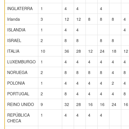
INGLATERRA
1
4
4
4
Irlanda
3
12
12
8
8
8
4
ISLANDIA
1
4
4
4
ISRAEL
2
8
8
8
8
ITALIA
10
36
28
12
24
18
12
LUXEMBURGO
1
4
4
4
4
4
4
NORUEGA
2
8
8
8
8
4
8
POLONIA
1
4
4
4
4
2
4
PORTUGAL
2
8
4
4
4
4
8
REINO UNIDO
9
32
28
16
16
24
16
REPÚBLICA
1
4
4
4
4
CHECA