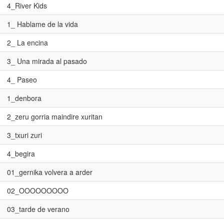
4_River Kids
1_ Hablame de la vida
2_ La encina
3_ Una mirada al pasado
4_ Paseo
1_denbora
2_zeru gorria maindire xuritan
3_txuri zuri
4_begira
01_gernika volvera a arder
02_OOOOOOOOO
03_tarde de verano