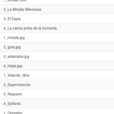
2_La Mirada Silenciosa
3_El Espia
4_La calma antes de la tormenta
1_mirada.jpg
2_gota.jpg
3_estampita.jpg
4_hojas.jpg
1_Volando_libre
2_Supervivencia
3_Requiem
4_Epifania
1_Opresion