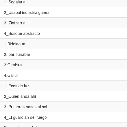
1_Segalaria
2_Usabal industrialgunea
3_Zintzarria
4_Bosque abstracto
1.Bidelagun
2.Ipar Ilunabar
3.Girabira
4.Gailur
1_Ecos de luz
2_Quien anda ahi
3_Primeros pasos al sol
4_El guardian del fuego