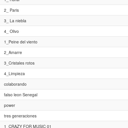
2_ Paris
3_ La niebla
4_ Olivo
1_Peine del viento
2_Amarre
3_Cristales rotos
4_Limpieza
colaborando
falso leon Senegal
power
tres generaciones
1_CRAZY FOR MUSIC 01