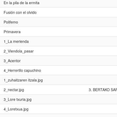
En la pila de la ermita
Fusión con el olvido
Polifemo
Primavera
1_La merienda
2_Viendola_pasar
3_Acentor
4_Herrerillo capuchino
1_zuhaitzaren itzala.jpg
2_nectar.jpg
3. BERTAKO SA
3_Lore txuria.jpg
4_Loretxua.jpg