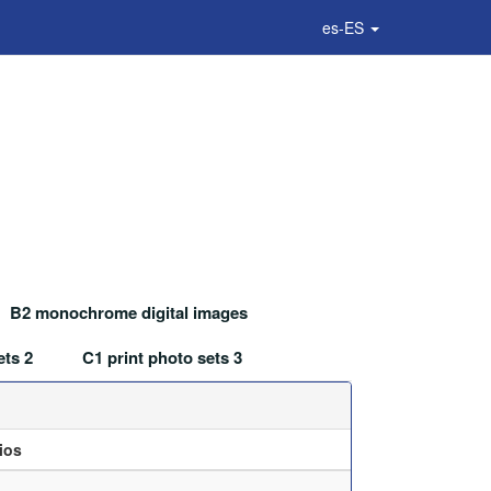
es-ES
B2 monochrome digital images
ets 2
C1 print photo sets 3
ios