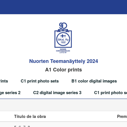
Nuorten Teemanäyttely 2024
A1 Color prints
ints
C1 print photo sets
B1 color digital images
ge series 2
C2 digital image series 3
C1 print photo s
Título de la obra
Prem