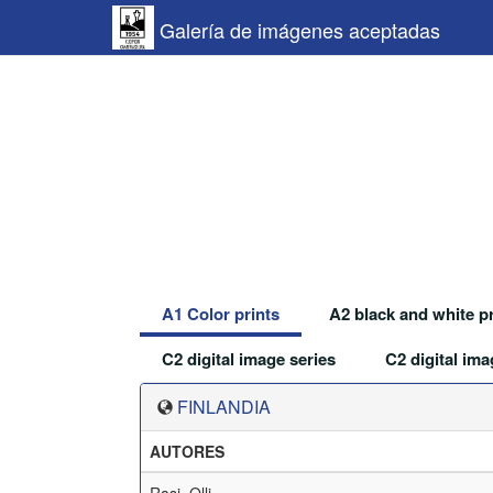
Galería de imágenes aceptadas
A1 Color prints
A2 black and white pr
C2 digital image series
C2 digital ima
FINLANDIA
AUTORES