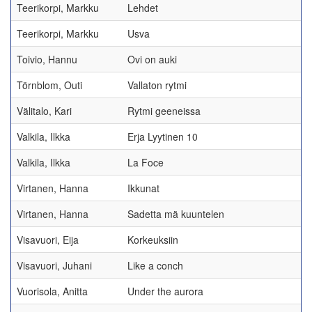
Teerikorpi, Markku
Lehdet
Teerikorpi, Markku
Usva
Toivio, Hannu
Ovi on auki
Törnblom, Outi
Vallaton rytmi
Välitalo, Kari
Rytmi geeneissa
Valkila, Ilkka
Erja Lyytinen 10
Valkila, Ilkka
La Foce
Virtanen, Hanna
Ikkunat
Virtanen, Hanna
Sadetta mä kuuntelen
Visavuori, Eija
Korkeuksiin
Visavuori, Juhani
Like a conch
Vuorisola, Anitta
Under the aurora