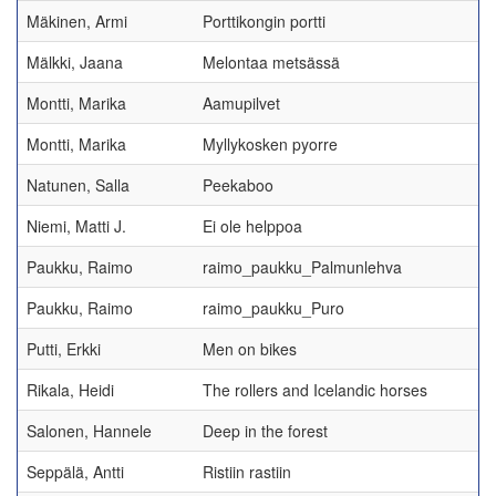
Mäkinen, Armi
Porttikongin portti
Mälkki, Jaana
Melontaa metsässä
Montti, Marika
Aamupilvet
Montti, Marika
Myllykosken pyorre
Natunen, Salla
Peekaboo
Niemi, Matti J.
Ei ole helppoa
Paukku, Raimo
raimo_paukku_Palmunlehva
Paukku, Raimo
raimo_paukku_Puro
Putti, Erkki
Men on bikes
Rikala, Heidi
The rollers and Icelandic horses
Salonen, Hannele
Deep in the forest
Seppälä, Antti
Ristiin rastiin