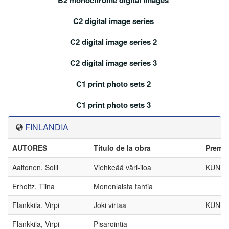
B2 monochrome digital images
C2 digital image series
C2 digital image series 2
C2 digital image series 3
C1 print photo sets 2
C1 print photo sets 3
FINLANDIA
AUTORES
Título de la obra
Premi
Aaltonen, Soili
Viehkeää väri-iloa
KUNNI
Erholtz, Tiina
Monenlaista tahtia
Flankkila, Virpi
Joki virtaa
KUNNI
Flankkila, Virpi
Pisarointia