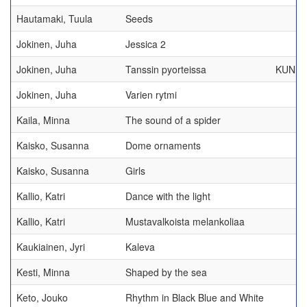
Hautamaki, Tuula
Seeds
Jokinen, Juha
Jessica 2
Jokinen, Juha
Tanssin pyorteissa
KUNNI
Jokinen, Juha
Varien rytmi
Kaila, Minna
The sound of a spider
Kaisko, Susanna
Dome ornaments
Kaisko, Susanna
Girls
Kallio, Katri
Dance with the light
Kallio, Katri
Mustavalkoista melankoliaa
Kaukiainen, Jyri
Kaleva
Kesti, Minna
Shaped by the sea
Keto, Jouko
Rhythm in Black Blue and White