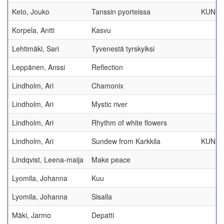
Keto, Jouko
Tanssin pyorteissa
KUNNI
Korpela, Antti
Kasvu
Lehtimäki, Sari
Tyvenestä tyrskyiksi
Leppänen, Anssi
Reflection
Lindholm, Ari
Chamonix
Lindholm, Ari
Mystic river
Lindholm, Ari
Rhythm of white flowers
Lindholm, Ari
Sundew from Karkkila
KUNNI
Lindqvist, Leena-maija
Make peace
Lyomila, Johanna
Kuu
Lyomila, Johanna
Sisalla
Mäki, Jarmo
Depatti