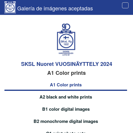
Galería de imágenes aceptadas
Tog
navi
SKSL Nuoret VUOSINÄYTTELY 2024
A1 Color prints
A1 Color prints
A2 black and white prints
B1 color digital images
B2 monochrome digital images