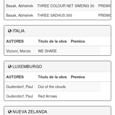
Basak, Abhishek
THREE COLOUR NET SWEING 30
PREMIO 
Basak, Abhishek
THREE SADHUS 300
PREMIO 
ITALIA
AUTORES
Título de la obra
Premios
Vizzoni, Marzio
WE SHARE
LUXEMBURGO
AUTORES
Título de la obra
Premios
Gudendorf, Paul
Out of the clouds
Gudendorf, Paul
Red Arrows
NUEVA ZELANDA