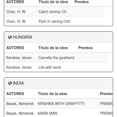
AUTORES
Título de la obra
Premios
Chan, H. W.
Catch shrimp C5
Chan, H. W.
Park in raining C05
HUNGRÍA
AUTORES
Título de la obra
Premios
Kerekes, Istvan
Camelia the goatherd
Kerekes, Istvan
Life with lamb
INDIA
AUTORES
Título de la obra
Premios
Basak, Abhishek
KRISHNA WITH GRAFFITTI
PREMIO 
Basak, Abhishek
MASK MAN
PREMIO 