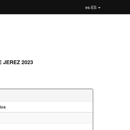
es-ES
 JEREZ 2023
ios