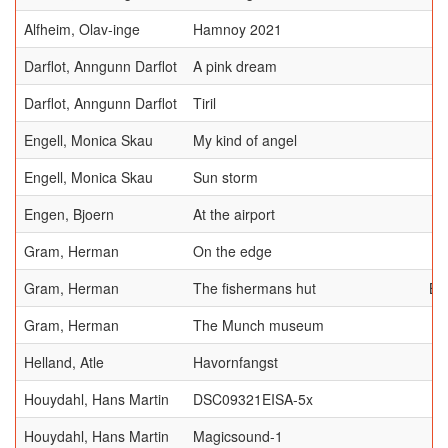
Alfheim, Olav-inge
Hamnoy 2021
Darflot, Anngunn Darflot
A pink dream
Darflot, Anngunn Darflot
Tiril
Engell, Monica Skau
My kind of angel
Engell, Monica Skau
Sun storm
Engen, Bjoern
At the airport
Gram, Herman
On the edge
Gram, Herman
The fishermans hut
BE
Gram, Herman
The Munch museum
Helland, Atle
Havornfangst
Houydahl, Hans Martin
DSC09321EISA-5x
Houydahl, Hans Martin
Magicsound-1