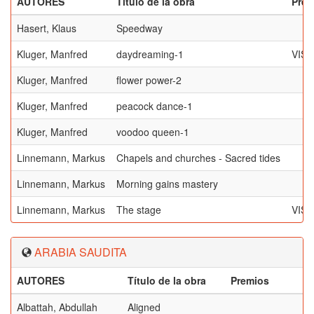
AUTORES
Título de la obra
Prem
Hasert, Klaus
Speedway
Kluger, Manfred
daydreaming-1
VIS
Kluger, Manfred
flower power-2
Kluger, Manfred
peacock dance-1
Kluger, Manfred
voodoo queen-1
Linnemann, Markus
Chapels and churches - Sacred tides
Linnemann, Markus
Morning gains mastery
Linnemann, Markus
The stage
VIS
ARABIA SAUDITA
AUTORES
Título de la obra
Premios
Albattah, Abdullah
Aligned