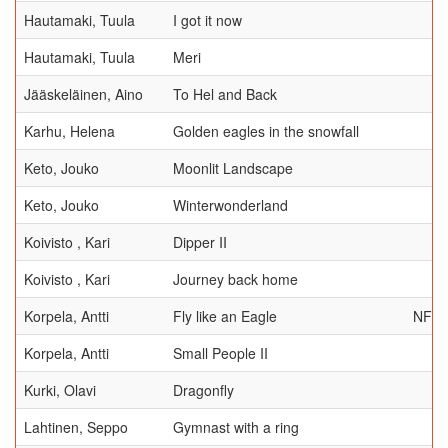
Hautamaki, Tuula
I got it now
Hautamaki, Tuula
Meri
Jääskeläinen, Aino
To Hel and Back
Karhu, Helena
Golden eagles in the snowfall
Keto, Jouko
Moonlit Landscape
Keto, Jouko
Winterwonderland
Koivisto , Kari
Dipper II
Koivisto , Kari
Journey back home
Korpela, Antti
Fly like an Eagle
NFF
Korpela, Antti
Small People II
Kurki, Olavi
Dragonfly
Lahtinen, Seppo
Gymnast with a ring