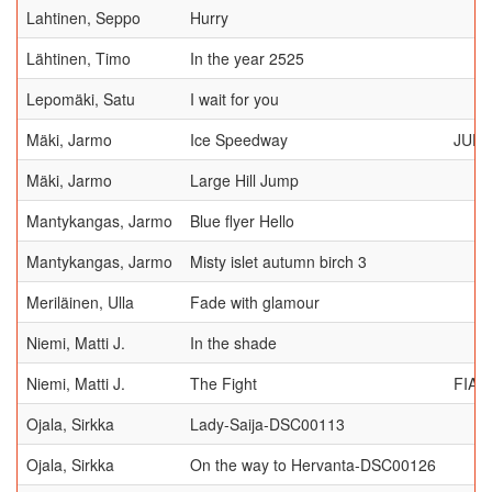
Lahtinen, Seppo
Hurry
Lähtinen, Timo
In the year 2525
Lepomäki, Satu
I wait for you
Mäki, Jarmo
Ice Speedway
JUDG
Mäki, Jarmo
Large Hill Jump
Mantykangas, Jarmo
Blue flyer Hello
Mantykangas, Jarmo
Misty islet autumn birch 3
Meriläinen, Ulla
Fade with glamour
Niemi, Matti J.
In the shade
Niemi, Matti J.
The Fight
FIAP
Ojala, Sirkka
Lady-Saija-DSC00113
Ojala, Sirkka
On the way to Hervanta-DSC00126