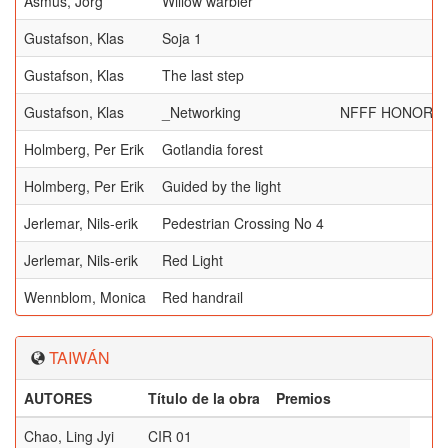
Asmus, Jörg
Willow warbler
Gustafson, Klas
Soja 1
Gustafson, Klas
The last step
Gustafson, Klas
_Networking
NFFF HONORAB
Holmberg, Per Erik
Gotlandia forest
Holmberg, Per Erik
Guided by the light
Jerlemar, Nils-erik
Pedestrian Crossing No 4
Jerlemar, Nils-erik
Red Light
Wennblom, Monica
Red handrail
TAIWÁN
AUTORES
Título de la obra
Premios
Chao, Ling Jyi
CIR 01