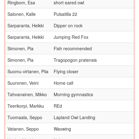
Ringbom, Esa
short eared owl
Salonen, Kalle
Pulsatilla 22
Sarparanta, Heikki
Dipper on rock
Sarparanta, Heikki
Jumping Red Fox
Simonen, Pia
Fish recommended
Simonen, Pia
Tragopogon pratensis
Suomu-virtanen, Piia
Flying closer
Suuronen, Veini
Home call
Tahvanainen, Mikko
Morning gymnastics
Teerikorpi, Markku
REd
Tuomaala, Seppo
Lapland Owl Landing
Vatanen, Seppo
Waxwing