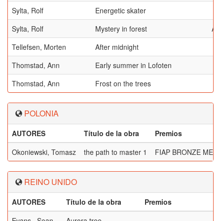
Sylta, Rolf
Energetic skater
Sylta, Rolf
Mystery in forest
AF
Tellefsen, Morten
After midnight
Thomstad, Ann
Early summer in Lofoten
Thomstad, Ann
Frost on the trees
POLONIA
AUTORES
Título de la obra
Premios
Okoniewski, Tomasz
the path to master 1
FIAP BRONZE MED
REINO UNIDO
AUTORES
Título de la obra
Premios
Evans , Sean
Aurora tree