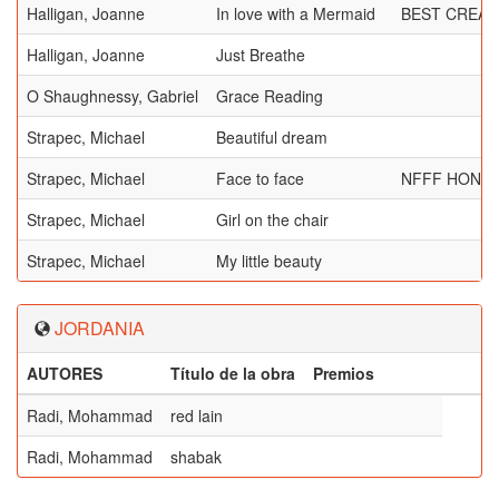
Halligan, Joanne
In love with a Mermaid
BEST CREAT
Halligan, Joanne
Just Breathe
O Shaughnessy, Gabriel
Grace Reading
Strapec, Michael
Beautiful dream
Strapec, Michael
Face to face
NFFF HONO
Strapec, Michael
Girl on the chair
Strapec, Michael
My little beauty
JORDANIA
AUTORES
Título de la obra
Premios
Radi, Mohammad
red lain
Radi, Mohammad
shabak