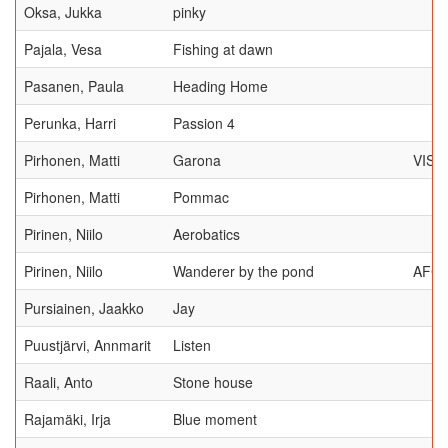
Oksa, Jukka
pinky
Pajala, Vesa
Fishing at dawn
Pasanen, Paula
Heading Home
Perunka, Harri
Passion 4
Pirhonen, Matti
Garona
VISI
Pirhonen, Matti
Pommac
Pirinen, Niilo
Aerobatics
Pirinen, Niilo
Wanderer by the pond
AFC
Pursiainen, Jaakko
Jay
Puustjärvi, Annmarit
Listen
Raali, Anto
Stone house
Rajamäki, Irja
Blue moment