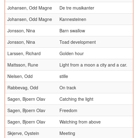
Johansen, Odd Magne
De tre musikanter
Johansen, Odd Magne
Kannesteinen
Jonsson, Nina
Barn swallow
Jonsson, Nina
Toad development
Larssen, Richard
Golden hour
Mattsson, Rune
Light from a moon a city and a car.
Nielsen, Odd
stille
Rabbevag, Odd
On track
Sagen, Bjoern Olav
Catching the light
Sagen, Bjoern Olav
Freedom
Sagen, Bjoern Olav
Watching from above
Skjerve, Oystein
Meeting