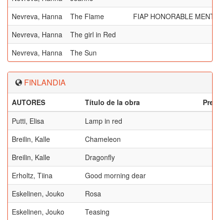
Nevreva, Hanna
The Flame
FIAP HONORABLE MENTI
Nevreva, Hanna
The girl in Red
Nevreva, Hanna
The Sun
FINLANDIA
AUTORES
Título de la obra
Prem
Putti, Elisa
Lamp in red
Breilin, Kalle
Chameleon
Breilin, Kalle
Dragonfly
Erholtz, Tiina
Good morning dear
Eskelinen, Jouko
Rosa
Eskelinen, Jouko
Teasing