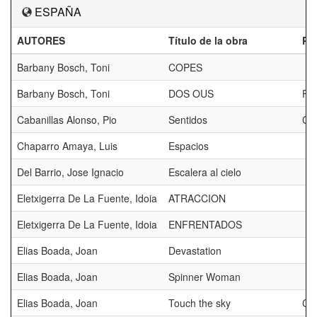
ESPAÑA
AUTORES
Título de la obra
Pr
Barbany Bosch, Toni
COPES
Barbany Bosch, Toni
DOS OUS
FI
Cabanillas Alonso, Pio
Sentidos
CE
Chaparro Amaya, Luis
Espacios
Del Barrio, Jose Ignacio
Escalera al cielo
Eletxigerra De La Fuente, Idoia
ATRACCION
Eletxigerra De La Fuente, Idoia
ENFRENTADOS
Elias Boada, Joan
Devastation
Elias Boada, Joan
Spinner Woman
Elias Boada, Joan
Touch the sky
CE