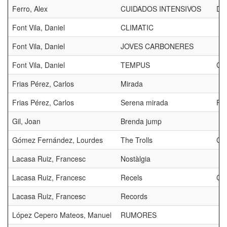
Ferro, Alex
CUIDADOS INTENSIVOS
DI
Font Vila, Daniel
CLIMATIC
Font Vila, Daniel
JOVES CARBONERES
Font Vila, Daniel
TEMPUS
CE
Frias Pérez, Carlos
Mirada
Frias Pérez, Carlos
Serena mirada
FA
Gil, Joan
Brenda jump
Gómez Fernández, Lourdes
The Trolls
CE
Lacasa Ruiz, Francesc
Nostàlgia
Lacasa Ruiz, Francesc
Recels
CE
Lacasa Ruiz, Francesc
Records
López Cepero Mateos, Manuel
RUMORES