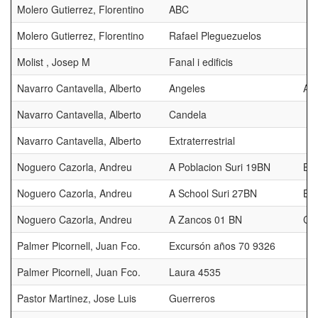
Molero Gutierrez, Florentino
ABC
Molero Gutierrez, Florentino
Rafael Pleguezuelos
Molist , Josep M
Fanal i edificis
Navarro Cantavella, Alberto
Angeles
AF
Navarro Cantavella, Alberto
Candela
Navarro Cantavella, Alberto
Extraterrestrial
Noguero Cazorla, Andreu
A Poblacion Suri 19BN
BE
Noguero Cazorla, Andreu
A School Suri 27BN
BE
Noguero Cazorla, Andreu
A Zancos 01 BN
CE
Palmer Picornell, Juan Fco.
Excursón años 70 9326
Palmer Picornell, Juan Fco.
Laura 4535
Pastor Martinez, Jose Luis
Guerreros