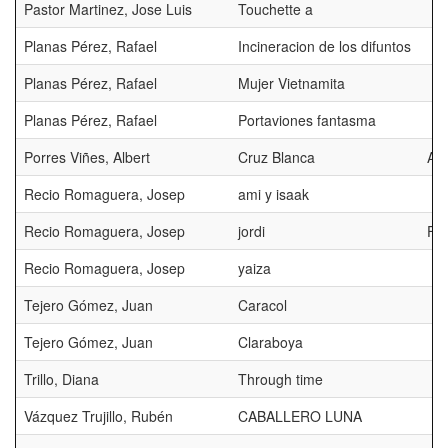
Pastor Martinez, Jose Luis
Touchette a
Planas Pérez, Rafael
Incineracion de los difuntos
Planas Pérez, Rafael
Mujer Vietnamita
Planas Pérez, Rafael
Portaviones fantasma
Porres Viñes, Albert
Cruz Blanca
AF
Recio Romaguera, Josep
ami y isaak
Recio Romaguera, Josep
jordi
FI
Recio Romaguera, Josep
yaiza
Tejero Gómez, Juan
Caracol
Tejero Gómez, Juan
Claraboya
Trillo, Diana
Through time
Vázquez Trujillo, Rubén
CABALLERO LUNA