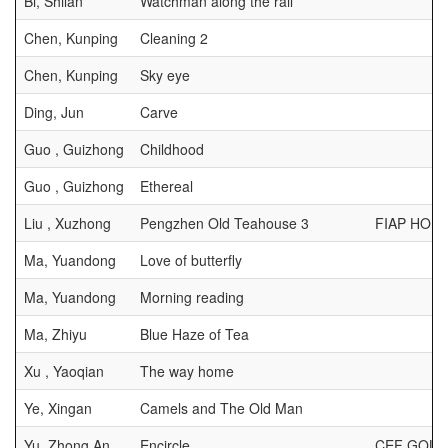
Bi, Shilan
Watchman along the rail
Chen, Kunping
Cleaning 2
Chen, Kunping
Sky eye
Ding, Jun
Carve
Guo , Guizhong
Childhood
Guo , Guizhong
Ethereal
Liu , Xuzhong
Pengzhen Old Teahouse 3
FIAP HON
Ma, Yuandong
Love of butterfly
Ma, Yuandong
Morning reading
Ma, Zhiyu
Blue Haze of Tea
Xu , Yaoqian
The way home
Ye, Xingan
Camels and The Old Man
Yu, Zhong An
Encircle
CEF GOLD