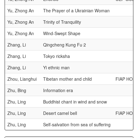
Yu, Zhong An
The Prayer of a Ukrainian Woman
Yu, Zhong An
Trinity of Tranquility
Yu, Zhong An
Wind-Swept Shape
Zhang, Li
Qingcheng Kung Fu 2
Zhang, Li
Tokyo ricksha
Zhang, Li
Yi ethnic man
Zhou, Lianghui
Tibetan mother and child
FIAP HON
Zhu, Bing
Information era
Zhu, Ling
Buddhist chant in wind and snow
Zhu, Ling
Desert camel bell
FIAP HON
Zhu, Ling
Self-salvation from sea of suffering