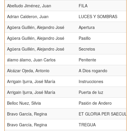
Abelludo Jiménez, Juan
FILA
Adrian Calderon, Juan
LUCES Y SOMBRAS
Agüera Guillén, Alejandro José
Apertura
Agüera Guillén, Alejandro José
Pasillo
Agüera Guillén, Alejandro José
Secretos
álamo álamo, Juan Carlos
Penitente
Alcázar Ojeda, Antonio
A Dios rogando
Arrigain Ijurra, José María
Instrucciones
Arrigain Ijurra, José María
Puerta de luz
Belloc Nuez, Silvia
Pasión de Andero
Bravo García, Regina
ET GLORIA PER SAECULA
Bravo García, Regina
TREGUA