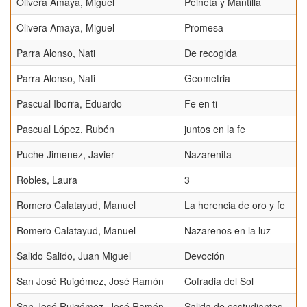
Olivera Amaya, Miguel
Peineta y Mantilla
Olivera Amaya, Miguel
Promesa
Parra Alonso, Nati
De recogida
Parra Alonso, Nati
Geometria
Pascual Iborra, Eduardo
Fe en ti
Pascual López, Rubén
juntos en la fe
Puche Jimenez, Javier
Nazarenita
Robles, Laura
3
Romero Calatayud, Manuel
La herencia de oro y fe
Romero Calatayud, Manuel
Nazarenos en la luz
Salido Salido, Juan Miguel
Devoción
San José Ruigómez, José Ramón
Cofradia del Sol
San José Ruigómez, José Ramón
Salida de esstudiantes