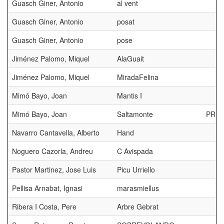
Guasch Giner, Antonio
al vent
Guasch Giner, Antonio
posat
Guasch Giner, Antonio
pose
Jiménez Palomo, Miquel
AlaGuait
Jiménez Palomo, Miquel
MiradaFelina
Mimó Bayo, Joan
Mantis I
Mimó Bayo, Joan
Saltamonte
PRIM
Navarro Cantavella, Alberto
Hand
Noguero Cazorla, Andreu
C Avispada
Pastor Martinez, Jose Luis
Picu Urriello
Pellisa Arnabat, Ignasi
marasmiellus
Ribera I Costa, Pere
Arbre Gebrat