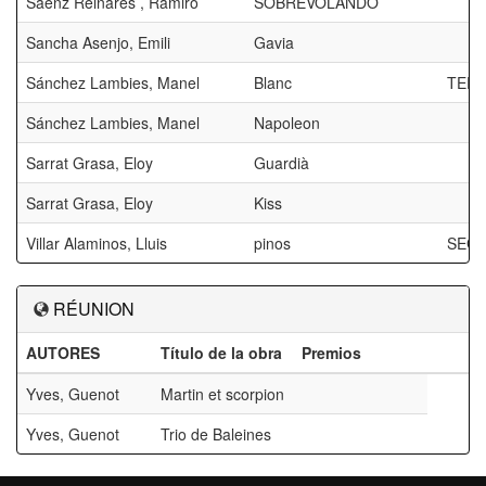
Saenz Reinares , Ramiro
SOBREVOLANDO
Sancha Asenjo, Emili
Gavia
Sánchez Lambies, Manel
Blanc
TERC
Sánchez Lambies, Manel
Napoleon
Sarrat Grasa, Eloy
Guardià
Sarrat Grasa, Eloy
Kiss
Villar Alaminos, Lluis
pinos
SEG
RÉUNION
AUTORES
Título de la obra
Premios
Yves, Guenot
Martin et scorpion
Yves, Guenot
Trio de Baleines