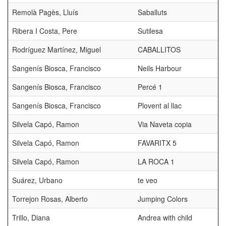
Remolà Pagès, Lluís
Saballuts
Ribera I Costa, Pere
Sutilesa
Rodríguez Martínez, Miguel
CABALLITOS
Sangenís Biosca, Francisco
Neils Harbour
Sangenís Biosca, Francisco
Percé 1
Sangenís Biosca, Francisco
Plovent al llac
Silvela Capó, Ramon
Via Naveta copia
Silvela Capó, Ramon
FAVARITX 5
Silvela Capó, Ramon
LA ROCA 1
Suárez, Urbano
te veo
Torrejon Rosas, Alberto
Jumping Colors
Trillo, Diana
Andrea with child