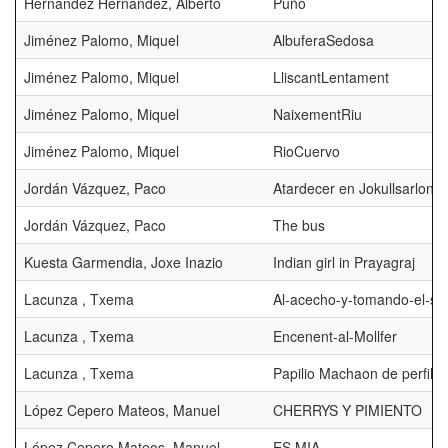
Hernández Hernández, Alberto
Puño
Jiménez Palomo, Miquel
AlbuferaSedosa
Jiménez Palomo, Miquel
LliscantLentament
Jiménez Palomo, Miquel
NaixementRiu
Jiménez Palomo, Miquel
RioCuervo
Jordán Vázquez, Paco
Atardecer en Jokullsarlon
Jordán Vázquez, Paco
The bus
Kuesta Garmendia, Joxe Inazio
Indian girl in Prayagraj
Lacunza , Txema
Al-acecho-y-tomando-el-sol
Lacunza , Txema
Encenent-al-Mollfer
Lacunza , Txema
Papilio Machaon de perfil
López Cepero Mateos, Manuel
CHERRYS Y PIMIENTO
López Cepero Mateos, Manuel
ES MIA