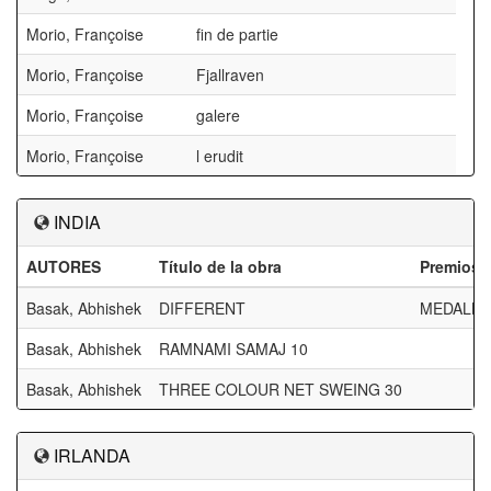
Morio, Françoise
fin de partie
Morio, Françoise
Fjallraven
Morio, Françoise
galere
Morio, Françoise
l erudit
INDIA
AUTORES
Título de la obra
Premios
Basak, Abhishek
DIFFERENT
MEDALLA 
Basak, Abhishek
RAMNAMI SAMAJ 10
Basak, Abhishek
THREE COLOUR NET SWEING 30
IRLANDA