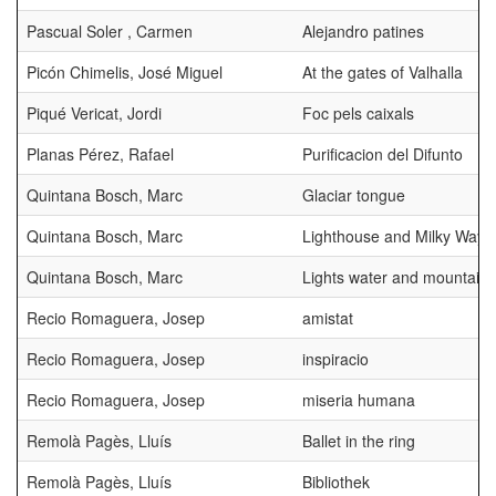
Pascual Soler , Carmen
Alejandro patines
Picón Chimelis, José Miguel
At the gates of Valhalla
Piqué Vericat, Jordi
Foc pels caixals
Planas Pérez, Rafael
Purificacion del Difunto
Quintana Bosch, Marc
Glaciar tongue
Quintana Bosch, Marc
Lighthouse and Milky Way
Quintana Bosch, Marc
Lights water and mountains
Recio Romaguera, Josep
amistat
Recio Romaguera, Josep
inspiracio
Recio Romaguera, Josep
miseria humana
Remolà Pagès, Lluís
Ballet in the ring
Remolà Pagès, Lluís
Bibliothek