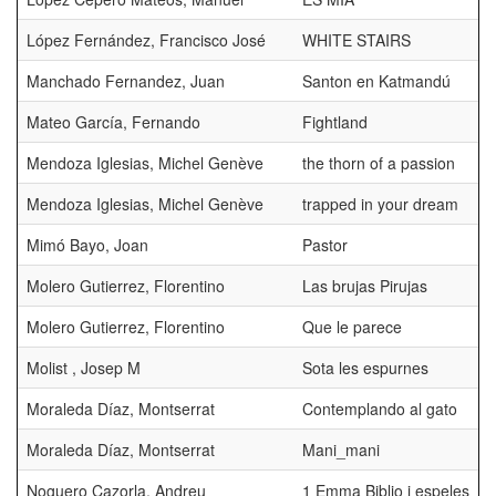
López Fernández, Francisco José
WHITE STAIRS
Manchado Fernandez, Juan
Santon en Katmandú
Mateo García, Fernando
Fightland
Mendoza Iglesias, Michel Genève
the thorn of a passion
Mendoza Iglesias, Michel Genève
trapped in your dream
Mimó Bayo, Joan
Pastor
Molero Gutierrez, Florentino
Las brujas Pirujas
Molero Gutierrez, Florentino
Que le parece
Molist , Josep M
Sota les espurnes
Moraleda Díaz, Montserrat
Contemplando al gato
Moraleda Díaz, Montserrat
Mani_mani
Noguero Cazorla, Andreu
1 Emma Biblio i espeles