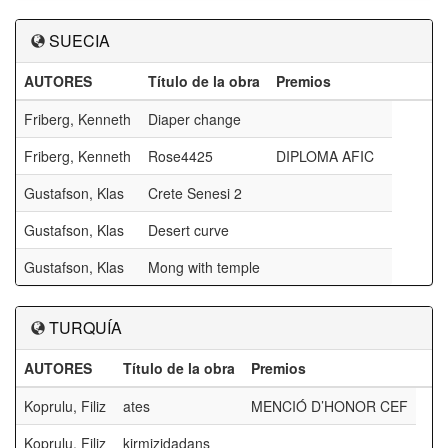
SUECIA
AUTORES
Título de la obra
Premios
Friberg, Kenneth
Diaper change
Friberg, Kenneth
Rose4425
DIPLOMA AFIC
Gustafson, Klas
Crete Senesi 2
Gustafson, Klas
Desert curve
Gustafson, Klas
Mong with temple
TURQUÍA
AUTORES
Título de la obra
Premios
Koprulu, Filiz
ates
MENCIÓ D’HONOR CEF
Koprulu, Filiz
kirmizidadans