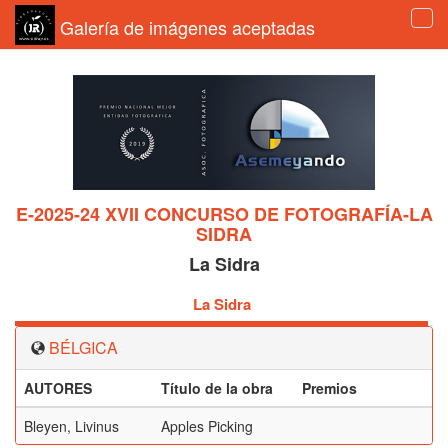
Galería de imágenes aceptadas
Tog
navi
E-2025-24 XVII CONCURSO DE FOTOGRAFÍA-LA
SIDRA
La Sidra
La Sidra
BÉLGICA
AUTORES
Título de la obra
Premios
Bleyen, Livinus
Apples Picking