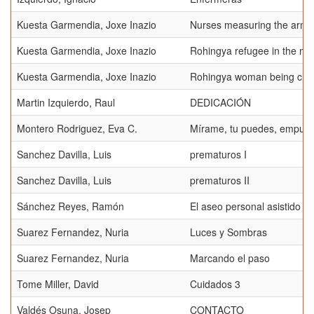
Kuesta Garmendia, Joxe Inazio
Nurses measuring the arms 
Kuesta Garmendia, Joxe Inazio
Rohingya refugee in the me
Kuesta Garmendia, Joxe Inazio
Rohingya woman being chec
Martin Izquierdo, Raul
DEDICACIÓN
Montero Rodriguez, Eva C.
Mírame, tu puedes, empuja
Sanchez Davilla, Luis
prematuros I
Sanchez Davilla, Luis
prematuros II
Sánchez Reyes, Ramón
El aseo personal asistido
Suarez Fernandez, Nuria
Luces y Sombras
Suarez Fernandez, Nuria
Marcando el paso
Tome Miller, David
Cuidados 3
Valdés Osuna, Josep
CONTACTO