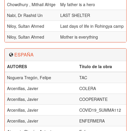
Chowdhury , Mithail Afrige
My father is a hero
M
Nabi, Dr Rashid Un
LAST SHELTER
Niloy, Sultan Ahmed
Last days of life in Rohingya camp
Niloy, Sultan Ahmed
Mother is everything
ESPAÑA
AUTORES
Título de la obra
Noguera Tregón, Felipe
TAC
Arcenillas, Javier
COLERA
Arcenillas, Javier
COOPERANTE
Arcenillas, Javier
COVID19_SUMMA112
Arcenillas, Javier
ENFERMERA