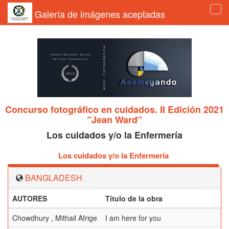
Galería de imágenes aceptadas
Tog
navi
Concurso fotográfico en cuidados. II Edición 2021
”Jean Ward”
Los cuidados y/o la Enfermería
Los cuidados y/o la Enfermería
BANGLADESH
AUTORES
Título de la obra
P
Chowdhury , Mithail Afrige
I am here for you