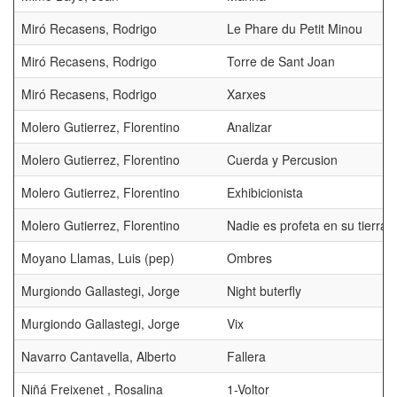
Miró Recasens, Rodrigo
Le Phare du Petit Minou
Miró Recasens, Rodrigo
Torre de Sant Joan
Miró Recasens, Rodrigo
Xarxes
Molero Gutierrez, Florentino
Analizar
Molero Gutierrez, Florentino
Cuerda y Percusion
Molero Gutierrez, Florentino
Exhibicionista
Molero Gutierrez, Florentino
Nadie es profeta en su tierra
Moyano Llamas, Luis (pep)
Ombres
Murgiondo Gallastegi, Jorge
Night buterfly
Murgiondo Gallastegi, Jorge
Vix
Navarro Cantavella, Alberto
Fallera
Niñá Freixenet , Rosalina
1-Voltor