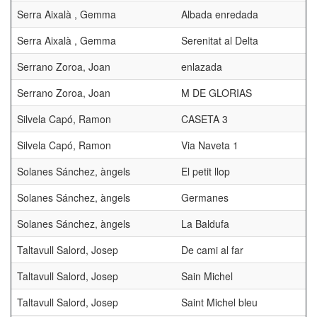
Serra Aixalà , Gemma
Albada enredada
Serra Aixalà , Gemma
Serenitat al Delta
Serrano Zoroa, Joan
enlazada
Serrano Zoroa, Joan
M DE GLORIAS
Silvela Capó, Ramon
CASETA 3
Silvela Capó, Ramon
Via Naveta 1
Solanes Sánchez, àngels
El petit llop
Solanes Sánchez, àngels
Germanes
Solanes Sánchez, àngels
La Baldufa
Taltavull Salord, Josep
De cami al far
Taltavull Salord, Josep
Sain Michel
Taltavull Salord, Josep
Saint Michel bleu