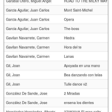
Garabal Otero, Miguel Angel
ROAD TO THE MILKY WAY
Garcia Aguilar, Juan Carlos
Mont Saint-Michel
Garcia Aguilar, Juan Carlos
Opera
Garcia Aguilar, Juan Carlos
The-boss
Gavilan Navarrete, Carmen
Hiedra
Gavilan Navarrete, Carmen
Hora del te
Gavilan Navarrete, Carmen
Lanas
Gil, Joan
Apoyada en una mano
Gil, Joan
Bea danzando con telas
Gil, Joan
Tulle dance v2
González De Sande, Jose
2 Miradas
González De Sande, Jose
ensena los dientes
Hernández Hernández, Alberto
27082018-El gran salto