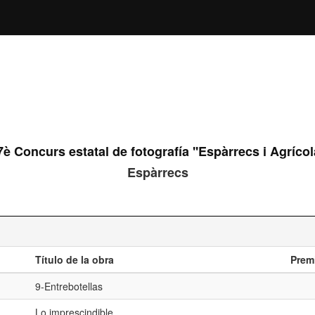
7è Concurs estatal de fotografía ''Espàrrecs i Agrícola
Espàrrecs
Título de la obra
Prem
9-Entrebotellas
Lo imprescindible