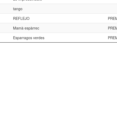
tango
REFLEJO
PREM
Mamà espàrrec
PREM
Esparragos verdes
PREM