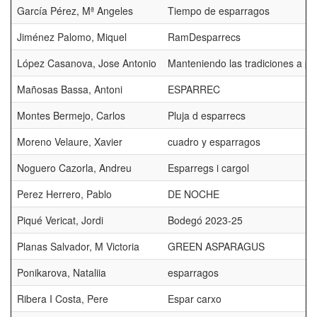
García Pérez, Mª Angeles
Tiempo de esparragos
Jiménez Palomo, Miquel
RamDesparrecs
López Casanova, Jose Antonio
Manteniendo las tradiciones a pe
Mañosas Bassa, Antoni
ESPARREC
Montes Bermejo, Carlos
Pluja d esparrecs
Moreno Velaure, Xavier
cuadro y esparragos
Noguero Cazorla, Andreu
Esparregs i cargol
Perez Herrero, Pablo
DE NOCHE
Piqué Vericat, Jordi
Bodegó 2023-25
Planas Salvador, M Victoria
GREEN ASPARAGUS
Ponikarova, Nataliia
esparragos
Ribera I Costa, Pere
Espar carxo