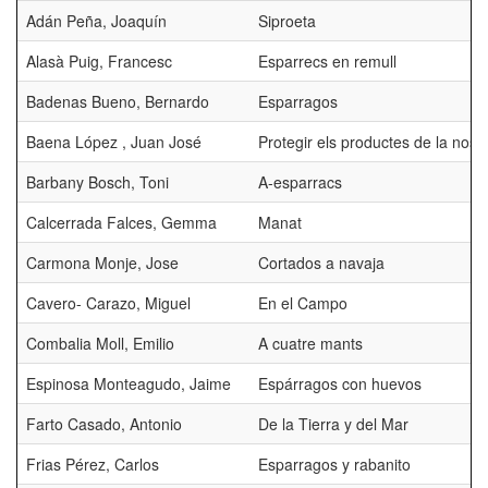
Adán Peña, Joaquín
Siproeta
Alasà Puig, Francesc
Esparrecs en remull
Badenas Bueno, Bernardo
Esparragos
Baena López , Juan José
Protegir els productes de la nostr
Barbany Bosch, Toni
A-esparracs
Calcerrada Falces, Gemma
Manat
Carmona Monje, Jose
Cortados a navaja
Cavero- Carazo, Miguel
En el Campo
Combalia Moll, Emilio
A cuatre mants
Espinosa Monteagudo, Jaime
Espárragos con huevos
Farto Casado, Antonio
De la Tierra y del Mar
Frias Pérez, Carlos
Esparragos y rabanito