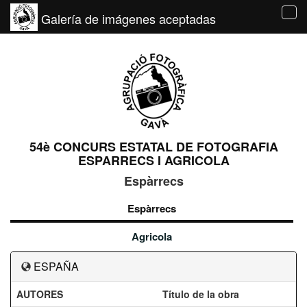
Galería de imágenes aceptadas
Tog
navi
54è CONCURS ESTATAL DE FOTOGRAFIA
ESPARRECS I AGRICOLA
Espàrrecs
Espàrrecs
Agricola
ESPAÑA
AUTORES
Título de la obra