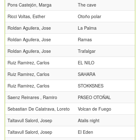
Pons Castejón, Marga
The cave
Ricci Voltas, Esther
Otoño polar
Roldan Aguilera, Jose
La Palma
Roldan Aguilera, Jose
Ramas
Roldan Aguilera, Jose
Trafalgar
Ruiz Ramirez, Carlos
EL NILO
Ruiz Ramirez, Carlos
SAHARA
Ruiz Ramirez, Carlos
STOKKSNES
Saenz Reinares , Ramiro
PASEO OTOÑAL
Sebastian De Calatrava, Loreto
Volcan de Fuego
Taltavull Salord, Josep
Atalis night
Taltavull Salord, Josep
El Eden