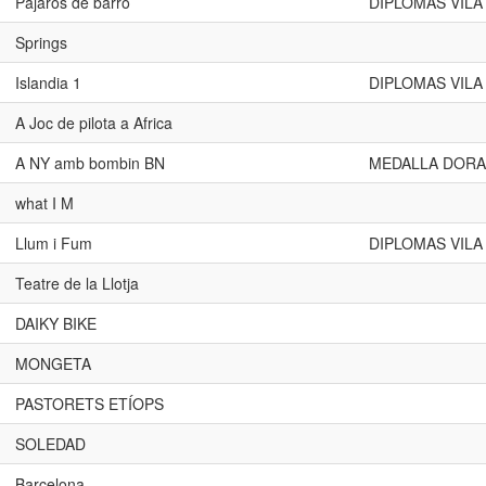
Pajaros de barro
DIPLOMAS VILA
Springs
Islandia 1
DIPLOMAS VILA
A Joc de pilota a Africa
A NY amb bombin BN
MEDALLA DORA
what I M
Llum i Fum
DIPLOMAS VILA
Teatre de la Llotja
DAIKY BIKE
MONGETA
PASTORETS ETÍOPS
SOLEDAD
Barcelona