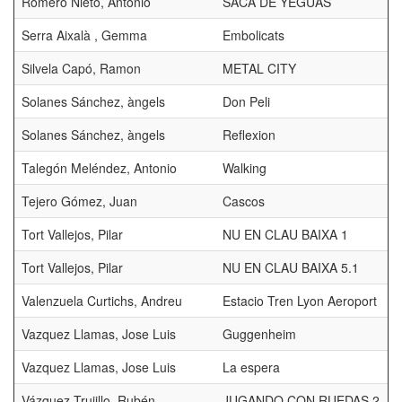
Romero Nieto, Antonio
SACA DE YEGUAS
Serra Aixalà , Gemma
Embolicats
Silvela Capó, Ramon
METAL CITY
Solanes Sánchez, àngels
Don Peli
Solanes Sánchez, àngels
Reflexion
Talegón Meléndez, Antonio
Walking
Tejero Gómez, Juan
Cascos
Tort Vallejos, Pilar
NU EN CLAU BAIXA 1
Tort Vallejos, Pilar
NU EN CLAU BAIXA 5.1
Valenzuela Curtichs, Andreu
Estacio Tren Lyon Aeroport
Vazquez Llamas, Jose Luis
Guggenheim
Vazquez Llamas, Jose Luis
La espera
Vázquez Trujillo, Rubén
JUGANDO CON RUEDAS 2