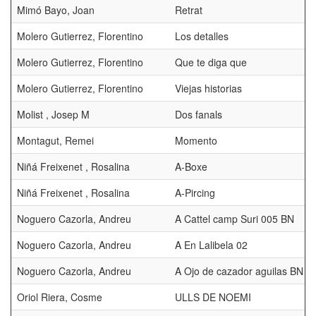
Mimó Bayo, Joan
Retrat
Molero Gutierrez, Florentino
Los detalles
Molero Gutierrez, Florentino
Que te diga que
Molero Gutierrez, Florentino
Viejas historias
Molist , Josep M
Dos fanals
Montagut, Remei
Momento
Niñá Freixenet , Rosalina
A-Boxe
Niñá Freixenet , Rosalina
A-Pircing
Noguero Cazorla, Andreu
A Cattel camp Suri 005 BN
Noguero Cazorla, Andreu
A En Lalibela 02
Noguero Cazorla, Andreu
A Ojo de cazador aguilas BN
Oriol Riera, Cosme
ULLS DE NOEMI