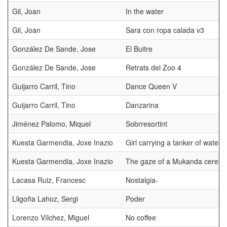
Gil, Joan
In the water
Gil, Joan
Sara con ropa calada v3
González De Sande, Jose
El Buitre
González De Sande, Jose
Retrats del Zoo 4
Guijarro Carril, Tino
Dance Queen V
Guijarro Carril, Tino
Danzarina
Jiménez Palomo, Miquel
Sobrresortint
Kuesta Garmendia, Joxe Inazio
Girl carrying a tanker of water
Kuesta Garmendia, Joxe Inazio
The gaze of a Mukanda cerem
Lacasa Ruiz, Francesc
Nostalgia-
Lligoña Lahoz, Sergi
Poder
Lorenzo Vílchez, Miguel
No coffee