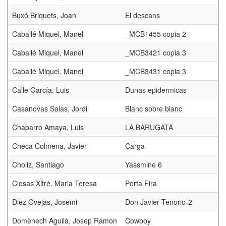
Buxó Briquets, Joan
El descans
Caballé Miquel, Manel
_MCB1455 copia 2
Caballé Miquel, Manel
_MCB3421 copia 3
Caballé Miquel, Manel
_MCB3431 copia 3
Calle García, Luis
Dunas epidermicas
Casanovas Salas, Jordi
Blanc sobre blanc
Chaparro Amaya, Luis
LA BARUGATA
Checa Colmena, Javier
Carga
Choliz, Santiago
Yassmine 6
Closas Xifré, Maria Teresa
Porta Fira
Diez Ovejas, Josemi
Don Javier Tenorio-2
Domènech Aguilà, Josep Ramon
Cowboy