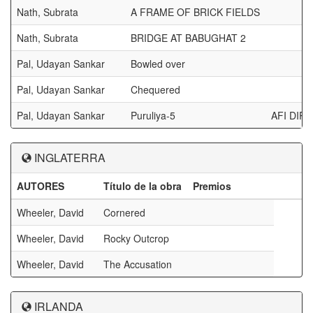
Nath, Subrata
A FRAME OF BRICK FIELDS
Nath, Subrata
BRIDGE AT BABUGHAT 2
Pal, Udayan Sankar
Bowled over
Pal, Udayan Sankar
Chequered
Pal, Udayan Sankar
Puruliya-5
AFI DI
INGLATERRA
AUTORES
Título de la obra
Premios
Wheeler, David
Cornered
Wheeler, David
Rocky Outcrop
Wheeler, David
The Accusation
IRLANDA