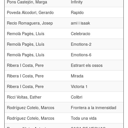
Pons Castejón, Marga
Infinity
Poveda Alcodori, Gerardo
Rapido
Recio Romaguera, Josep
ami i isaak
Remolà Pagès, Lluís
Celebracio
Remolà Pagès, Lluís
Emotions-2
Remolà Pagès, Lluís
Emotions-6
Ribera I Costa, Pere
Estirant els ossos
Ribera I Costa, Pere
Mirada
Ribera I Costa, Pere
Victoria 1
Ricci Voltas, Esther
Colibri
Rodríguez Cotelo, Marcos
Frontera a la inmensidad
Rodríguez Cotelo, Marcos
Toda una vida