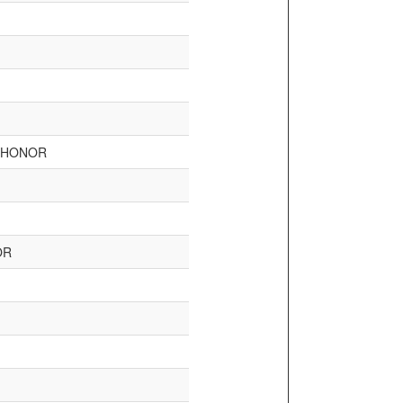
D’HONOR
OR