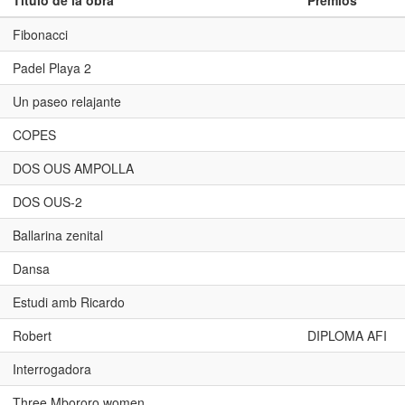
Título de la obra
Premios
Fibonacci
Padel Playa 2
Un paseo relajante
COPES
DOS OUS AMPOLLA
DOS OUS-2
Ballarina zenital
Dansa
Estudi amb Ricardo
Robert
DIPLOMA AFI
Interrogadora
Three Mbororo women