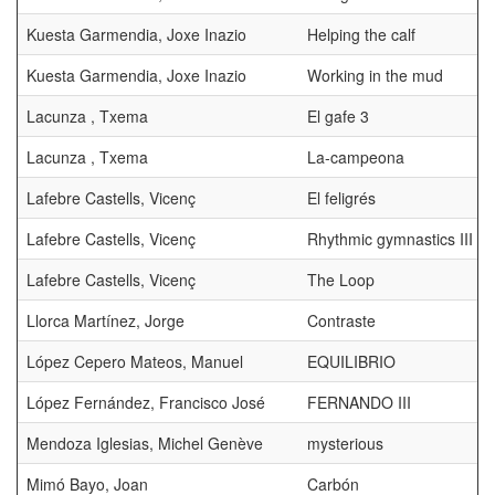
Kuesta Garmendia, Joxe Inazio
Helping the calf
Kuesta Garmendia, Joxe Inazio
Working in the mud
Lacunza , Txema
El gafe 3
Lacunza , Txema
La-campeona
Lafebre Castells, Vicenç
El feligrés
Lafebre Castells, Vicenç
Rhythmic gymnastics III
Lafebre Castells, Vicenç
The Loop
Llorca Martínez, Jorge
Contraste
López Cepero Mateos, Manuel
EQUILIBRIO
López Fernández, Francisco José
FERNANDO III
Mendoza Iglesias, Michel Genève
mysterious
Mimó Bayo, Joan
Carbón