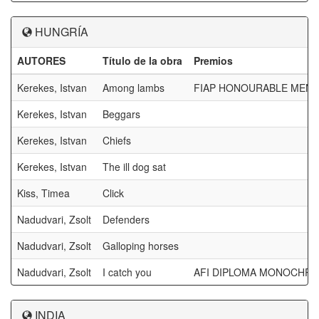
HUNGRÍA
AUTORES
Título de la obra
Premios
Kerekes, Istvan
Among lambs
FIAP HONOURABLE MEN
Kerekes, Istvan
Beggars
Kerekes, Istvan
Chiefs
Kerekes, Istvan
The ill dog sat
Kiss, Timea
Click
Nadudvari, Zsolt
Defenders
Nadudvari, Zsolt
Galloping horses
Nadudvari, Zsolt
I catch you
AFI DIPLOMA MONOCHR
INDIA