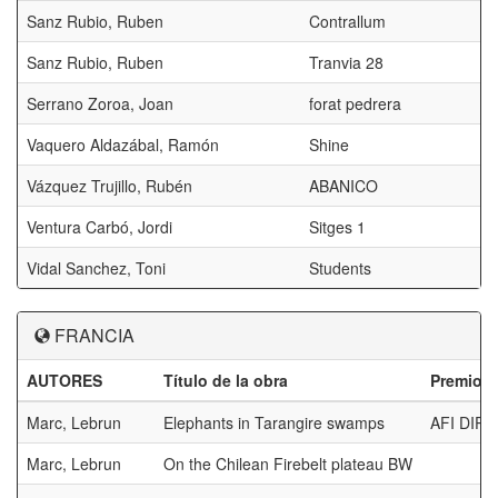
Sanz Rubio, Ruben
Contrallum
Sanz Rubio, Ruben
Tranvia 28
Serrano Zoroa, Joan
forat pedrera
Vaquero Aldazábal, Ramón
Shine
Vázquez Trujillo, Rubén
ABANICO
Ventura Carbó, Jordi
Sitges 1
Vidal Sanchez, Toni
Students
FRANCIA
AUTORES
Título de la obra
Premios
Marc, Lebrun
Elephants in Tarangire swamps
AFI DI
Marc, Lebrun
On the Chilean Firebelt plateau BW