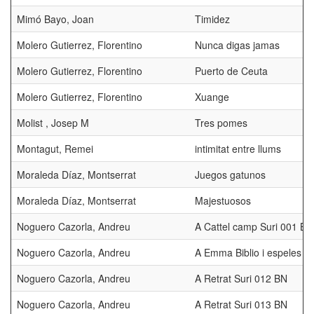
Mimó Bayo, Joan
Timidez
Molero Gutierrez, Florentino
Nunca digas jamas
Molero Gutierrez, Florentino
Puerto de Ceuta
Molero Gutierrez, Florentino
Xuange
Molist , Josep M
Tres pomes
Montagut, Remei
intimitat entre llums
Moraleda Díaz, Montserrat
Juegos gatunos
Moraleda Díaz, Montserrat
Majestuosos
Noguero Cazorla, Andreu
A Cattel camp Suri 001 BN
Noguero Cazorla, Andreu
A Emma Biblio i espeles
Noguero Cazorla, Andreu
A Retrat Suri 012 BN
Noguero Cazorla, Andreu
A Retrat Suri 013 BN