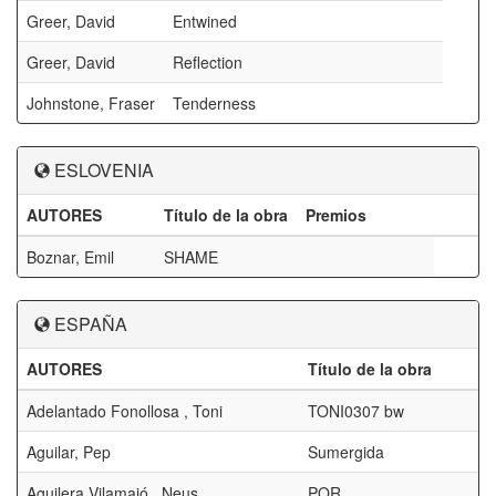
Greer, David
Entwined
Greer, David
Reflection
Johnstone, Fraser
Tenderness
ESLOVENIA
AUTORES
Título de la obra
Premios
Boznar, Emil
SHAME
ESPAÑA
AUTORES
Título de la obra
Adelantado Fonollosa , Toni
TONI0307 bw
Aguilar, Pep
Sumergida
Aguilera Vilamajó , Neus
POR