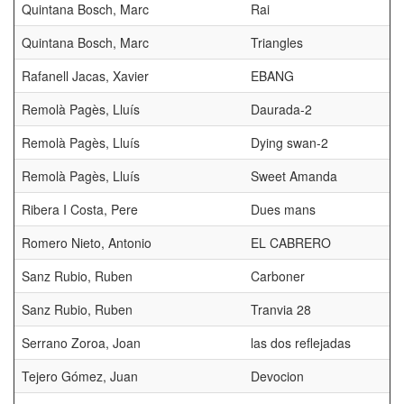
Quintana Bosch, Marc
Rai
Quintana Bosch, Marc
Triangles
Rafanell Jacas, Xavier
EBANG
Remolà Pagès, Lluís
Daurada-2
Remolà Pagès, Lluís
Dying swan-2
Remolà Pagès, Lluís
Sweet Amanda
Ribera I Costa, Pere
Dues mans
Romero Nieto, Antonio
EL CABRERO
Sanz Rubio, Ruben
Carboner
Sanz Rubio, Ruben
Tranvia 28
Serrano Zoroa, Joan
las dos reflejadas
Tejero Gómez, Juan
Devocion