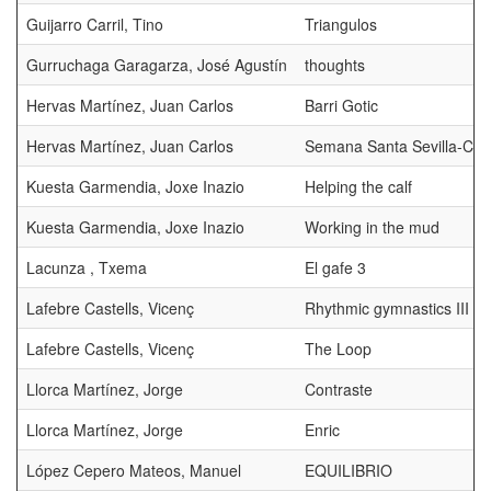
Guijarro Carril, Tino
Triangulos
Gurruchaga Garagarza, José Agustín
thoughts
Hervas Martínez, Juan Carlos
Barri Gotic
Hervas Martínez, Juan Carlos
Semana Santa Sevilla-Cal
Kuesta Garmendia, Joxe Inazio
Helping the calf
Kuesta Garmendia, Joxe Inazio
Working in the mud
Lacunza , Txema
El gafe 3
Lafebre Castells, Vicenç
Rhythmic gymnastics III
Lafebre Castells, Vicenç
The Loop
Llorca Martínez, Jorge
Contraste
Llorca Martínez, Jorge
Enric
López Cepero Mateos, Manuel
EQUILIBRIO