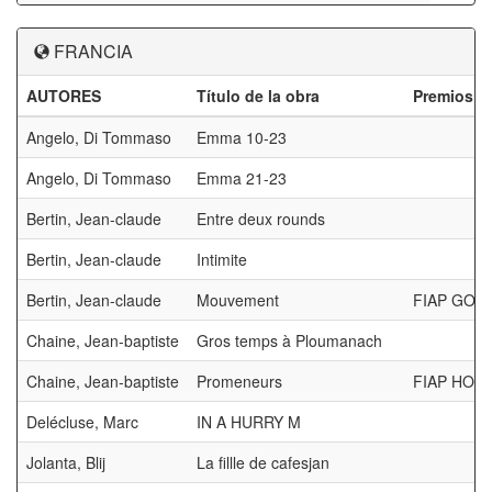
FRANCIA
AUTORES
Título de la obra
Premios
Angelo, Di Tommaso
Emma 10-23
Angelo, Di Tommaso
Emma 21-23
Bertin, Jean-claude
Entre deux rounds
Bertin, Jean-claude
Intimite
Bertin, Jean-claude
Mouvement
FIAP GOL
Chaine, Jean-baptiste
Gros temps à Ploumanach
Chaine, Jean-baptiste
Promeneurs
FIAP HON
Delécluse, Marc
IN A HURRY M
Jolanta, Blij
La fillle de cafesjan