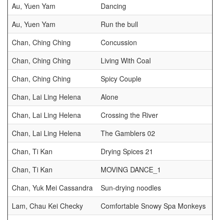
Au, Yuen Yam
Dancing
Au, Yuen Yam
Run the bull
Chan, Ching Ching
Concussion
Chan, Ching Ching
Living With Coal
Chan, Ching Ching
Spicy Couple
Chan, Lai Ling Helena
Alone
Chan, Lai Ling Helena
Crossing the River
Chan, Lai Ling Helena
The Gamblers 02
Chan, Ti Kan
Drying Spices 21
Chan, Ti Kan
MOVING DANCE_1
Chan, Yuk Mei Cassandra
Sun-drying noodles
Lam, Chau Kei Checky
Comfortable Snowy Spa Monkeys