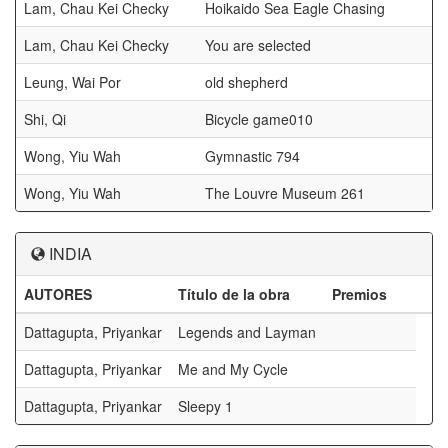
Lam, Chau Kei Checky
Hoikaido Sea Eagle Chasing
Lam, Chau Kei Checky
You are selected
Leung, Wai Por
old shepherd
Shi, Qi
Bicycle game010
Wong, Yiu Wah
Gymnastic 794
Wong, Yiu Wah
The Louvre Museum 261
INDIA
AUTORES
Título de la obra
Premios
Dattagupta, Priyankar
Legends and Layman
Dattagupta, Priyankar
Me and My Cycle
Dattagupta, Priyankar
Sleepy 1