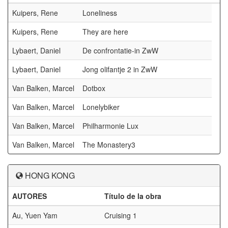
Kuipers, Rene
Loneliness
Kuipers, Rene
They are here
Lybaert, Daniel
De confrontatie-in ZwW
Lybaert, Daniel
Jong olifantje 2 in ZwW
Van Balken, Marcel
Dotbox
Van Balken, Marcel
Lonelybiker
Van Balken, Marcel
Philharmonie Lux
Van Balken, Marcel
The Monastery3
HONG KONG
AUTORES
Título de la obra
P
Au, Yuen Yam
Cruising 1