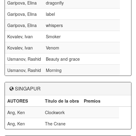
Garipova, Elina
dragonfly
Garipova, Elina
label
Garipova, Elina
whispers
Kovalev, Ivan
Smoker
Kovalev, Ivan
Venom
Usmanov, Rashid
Beauty and grace
Usmanov, Rashid
Morning
SINGAPUR
AUTORES
Título de la obra
Premios
Ang, Ken
Clockwork
Ang, Ken
The Crane