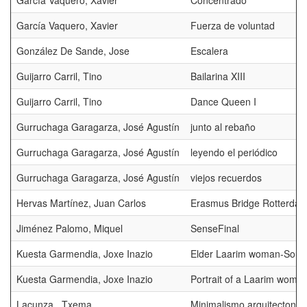
García Vaquero, Xavier
Concentrado
García Vaquero, Xavier
Fuerza de voluntad
González De Sande, Jose
Escalera
Guijarro Carril, Tino
Bailarina XIII
Guijarro Carril, Tino
Dance Queen I
Gurruchaga Garagarza, José Agustín
junto al rebaño
Gurruchaga Garagarza, José Agustín
leyendo el periódico
Gurruchaga Garagarza, José Agustín
viejos recuerdos
Hervas Martínez, Juan Carlos
Erasmus Bridge Rotterda
Jiménez Palomo, Miquel
SenseFinal
Kuesta Garmendia, Joxe Inazio
Elder Laarim woman-Sout
Kuesta Garmendia, Joxe Inazio
Portrait of a Laarim woma
Lacunza , Txema
Minimalismo arquitectonic