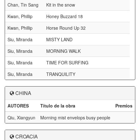
Chan, Tin Sang
Kit in the snow
Kwan, Phillip
Honey Buzzard 18
Kwan, Phillip
Horse Round Up 32
Siu, Miranda
MISTY LAND
Siu, Miranda
MORNING WALK
Siu, Miranda
TIME FOR SURFING
Siu, Miranda
TRANQUILITY
CHINA
AUTORES
Título de la obra
Premios
Qiu, Xiangyun
Morning mist envelops busy people
CROACIA