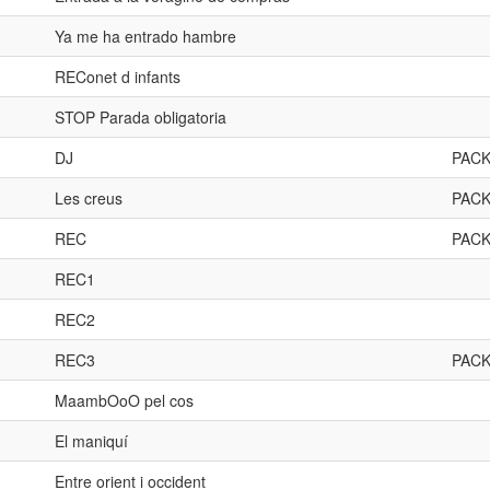
Ya me ha entrado hambre
REConet d infants
STOP Parada obligatoria
DJ
PACK
Les creus
PACK
REC
PACK
REC1
REC2
REC3
PACK
MaambOoO pel cos
El maniquí
Entre orient i occident