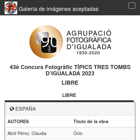
Galería de imágenes aceptadas
Tog
navi
43è Concurs Fotogràfic TÍPICS TRES TOMBS
D’IGUALADA 2023
LIBRE
LIBRE
ESPAÑA
AUTORES
Título de la obra
P
Abril Pérez, Claudia
Ònix