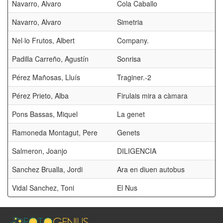
Navarro, Alvaro
Cola Caballo
Navarro, Alvaro
Simetria
Nel·lo Frutos, Albert
Company.
Padilla Carreño, Agustín
Sonrisa
Pérez Mañosas, Lluís
Traginer.-2
Pérez Prieto, Alba
Firulais mira a càmara
Pons Bassas, Miquel
La genet
C
Ramoneda Montagut, Pere
Genets
Salmeron, Joanjo
DILIGENCIA
Sanchez Brualla, Jordi
Ara en diuen autobus
Q
Vidal Sanchez, Toni
El Nus