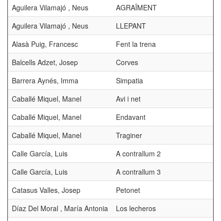
Aguilera Vilamajó , Neus
AGRAÏMENT
P
Aguilera Vilamajó , Neus
LLEPANT
Alasà Puig, Francesc
Fent la trena
Balcells Adzet, Josep
Corves
Barrera Aynés, Imma
Simpatia
Caballé Miquel, Manel
Avi i net
S
Caballé Miquel, Manel
Endavant
Caballé Miquel, Manel
Traginer
Calle García, Luis
A contrallum 2
Calle García, Luis
A contrallum 3
Catasus Valles, Josep
Petonet
Díaz Del Moral , María Antonia
Los lecheros