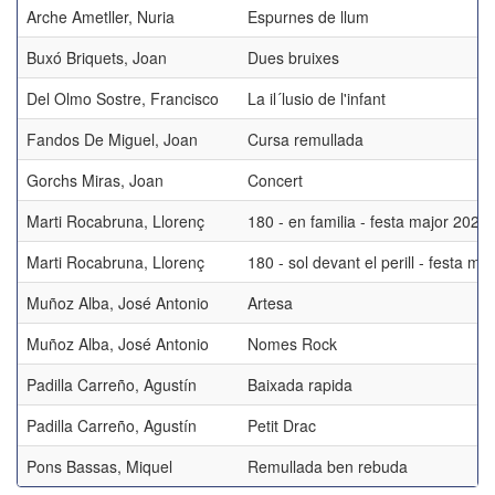
Arche Ametller, Nuria
Espurnes de llum
Buxó Briquets, Joan
Dues bruixes
Del Olmo Sostre, Francisco
La il´lusio de l'infant
Fandos De Miguel, Joan
Cursa remullada
Gorchs Miras, Joan
Concert
Marti Rocabruna, Llorenç
180 - en familia - festa major 2024
Marti Rocabruna, Llorenç
180 - sol devant el perill - festa ma
Muñoz Alba, José Antonio
Artesa
Muñoz Alba, José Antonio
Nomes Rock
Padilla Carreño, Agustín
Baixada rapida
Padilla Carreño, Agustín
Petit Drac
Pons Bassas, Miquel
Remullada ben rebuda