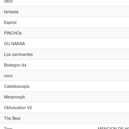
cibor
fantasia
Espiral
PINCHOs
OU NANSA
Los caminantes
Bodegon-64
coco
Caleidoscopio
Metamorph
Obfuscation V2
The Best
Tren
MENCION DE H