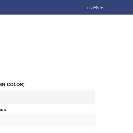
es-ES
BN-COLOR)
ios