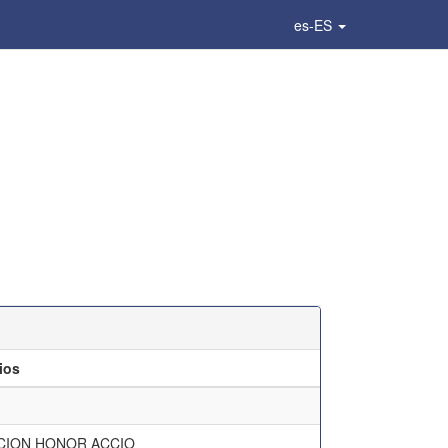
es-ES
ios
CION HONOR ACCIO