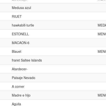
Medusa azul
RIUET
hawksbill-turtle
MEDA
ESTONELL
MEN
MACAON-6
Blauet
MEN
fraret Saltee Islands
Atardecer-
Paisaje Nevado
A comer
Madre e hijo
MEN
Aguila