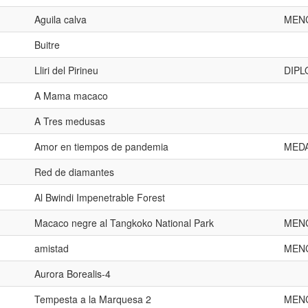
Aguila calva
MENC
Buitre
Lliri del Pirineu
DIPL
A Mama macaco
A Tres medusas
Amor en tiempos de pandemia
MED
Red de diamantes
Al Bwindi Impenetrable Forest
Macaco negre al Tangkoko National Park
MEN
amistad
MEN
Aurora Borealis-4
Tempesta a la Marquesa 2
MEN