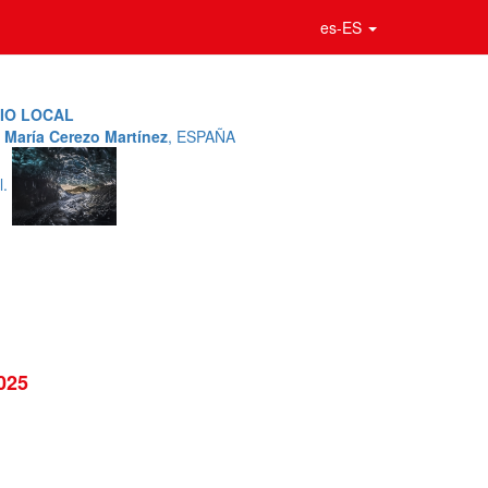
es-ES
IO LOCAL
 María Cerezo Martínez
, ESPAÑA
l.
025